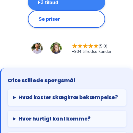
Få tilbud
Se priser
★
★
★
★
★
(5,0)
+934 tilfredse kunder
Ofte stillede spørgsmål
Hvad koster skægkræ bekæmpelse?
Hvor hurtigt kan I komme?