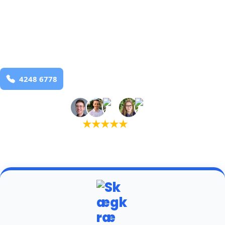
bekæmpelse fra 925 kr
Astrup 2
og omegn
99,9% Total udryddelse
Bestil online
★
★
★
★
★
(5,0)
+934 tilfredse kunder