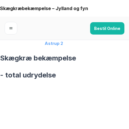
Skip
Skægkræbekæmpelse – Jylland og fyn
to
content
Bestil Online
Forside
›
Skægkræ
›
Astrup 2
Skægkræ bekæmpelse
- total udrydelse
skægkræ­bekæmpelse fra 925 kr
Astrup 2
og omegn
99,9% Total udryddelse