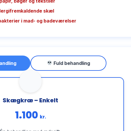
papir, bøger og tekstiler
llergifremkaldende skæl
bakterier i mad- og badeværelser
andling
Fuld behandling
Skægkræ – Enkelt
1.100
kr.