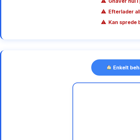
Gnaver hul i 
Efterlader a
Kan sprede 
Enkelt beh