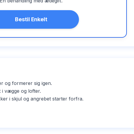
Én behandling med ædegift.
Bestil Enkelt
er og formerer sig igen.
i vægge og lofter.
i skjul og angrebet starter forfra.