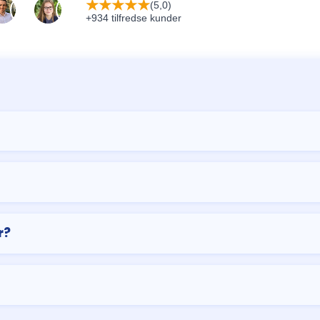
★
★
★
★
★
(5,0)
+934 tilfredse kunder
r?