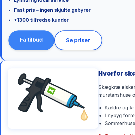
Fast pris – ingen skjulte gebyrer
+1300 tilfredse kunder
Få tilbud
Se priser
Hvorfor sk
Skægkræ elsker 
murstenshuse og
Kældre og kry
I nybyg forme
Sommerhuse r