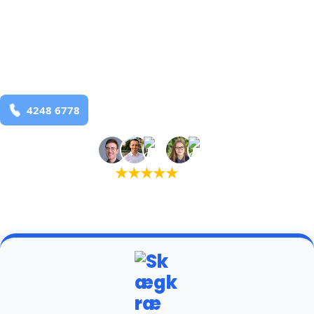
bekæmpelse fra 925 kr
Bolling
og omegn
99,9% Total udryddelse
Bestil online
★
★
★
★
★
(5,0)
+934 tilfredse kunder