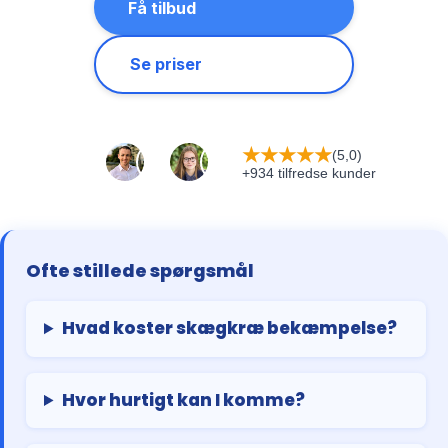
Få tilbud
Se priser
★
★
★
★
★
(5,0)
+934 tilfredse kunder
Ofte stillede spørgsmål
Hvad koster skægkræ bekæmpelse?
Hvor hurtigt kan I komme?