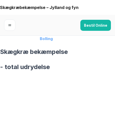
Skip
Skægkræbekæmpelse – Jylland og fyn
to
content
Bestil Online
Forside
›
Skægkræ
›
Bolling
Skægkræ bekæmpelse
- total udrydelse
skægkræ­bekæmpelse fra 925 kr
Bolling
og omegn
99,9% Total udryddelse