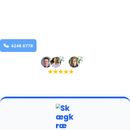
bekæmpelse fra 925 kr
Durup
og omegn
99,9% Total udryddelse
Bestil online
★
★
★
★
★
(5,0)
+934 tilfredse kunder