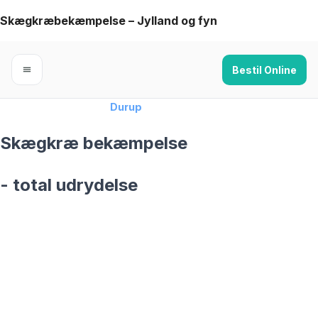
Skip
Skægkræbekæmpelse – Jylland og fyn
to
content
Bestil Online
Forside
›
Skægkræ
›
Durup
Skægkræ bekæmpelse
- total udrydelse
skægkræ­bekæmpelse fra 925 kr
Durup
og omegn
99,9% Total udryddelse