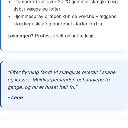
I temperaturer over 20 °C gemmer skægkræ sig
dybt i vægge og lofter.
Hjemmespray dræber kun de voksne – æggene
klækker i skjul og angrebet starter forfra.
Løsningen?
Professionelt udlagt ædegift.
“Efter flytning fandt vi skægkræ overalt i skabe
og kasser. Muldvarpemanden behandlede to
gange, og nu er huset helt fri.”
– Lene