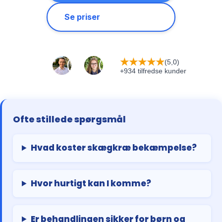
Se priser
★
★
★
★
★
(5,0)
+934 tilfredse kunder
Ofte stillede spørgsmål
Hvad koster skægkræ bekæmpelse?
Hvor hurtigt kan I komme?
Er behandlingen sikker for børn og