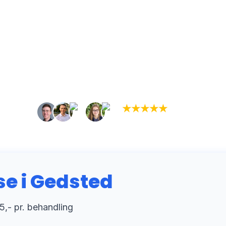
★
★
★
★
★
(5,0)
+934 tilfredse kunder
 i Gedsted
5,- pr. behandling