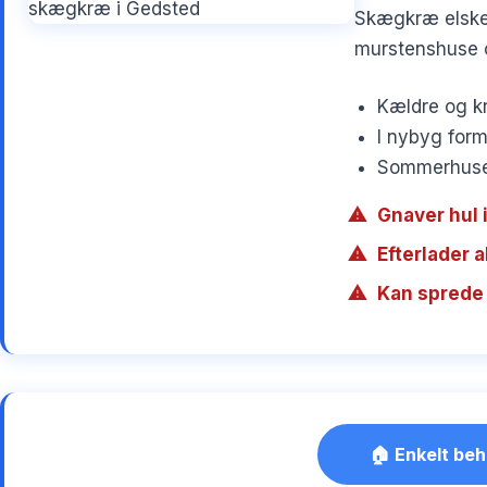
Skægkræ elsker
murstenshuse o
Kældre og kr
I nybyg form
Sommerhuse 
Gnaver hul i
Efterlader 
Kan sprede 
🏠 Enkelt beh