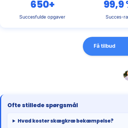
650+
99,9
Succesfulde opgaver
Succes-ra
Få tilbud
Ofte stillede spørgsmål
Hvad koster skægkræ bekæmpelse?