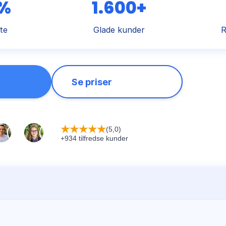
 %
1.600+
te
Glade kunder
R
Se priser
★
★
★
★
★
(5,0)
+934 tilfredse kunder