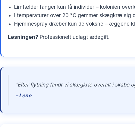
Limfælder fanger kun få individer – kolonien overl
I temperaturer over 20 °C gemmer skægkræ sig dy
Hjemmespray dræber kun de voksne – æggene klækk
Løsningen?
Professionelt udlagt ædegift.
“Efter flytning fandt vi skægkræ overalt i skabe
– Lene