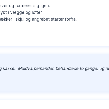
ever og formerer sig igen.
bt i vægge og lofter.
er i skjul og angrebet starter forfra.
 og kasser. Muldvarpemanden behandlede to gange, og nu e