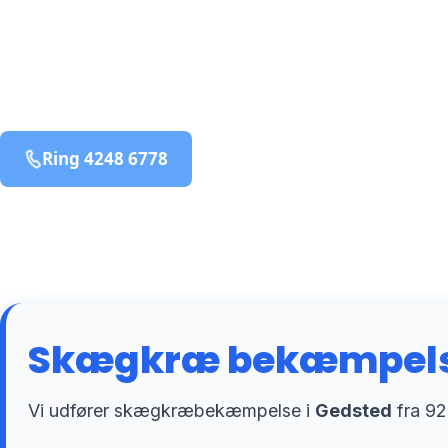
bekæmpelse fra 925 kr
Gedsted
og omegn
99,9% Total udryddelse
Ring 4248 6778
Bestil online
Skægkræ bekæmpelse
Vi udfører skægkræbekæmpelse i
Gedsted
fra 92