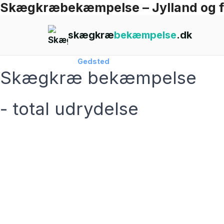
Skægkræbekæmpelse – Jylland og 
Skip
to
skægkræ
bekæmpelse
.dk
content
Forside
›
Skægkræ
›
Gedsted
Skægkræ bekæmpelse
- total udrydelse
skægkræ­bekæmpelse fra 925 kr
Gedsted
og omegn
99,9% Total udryddelse