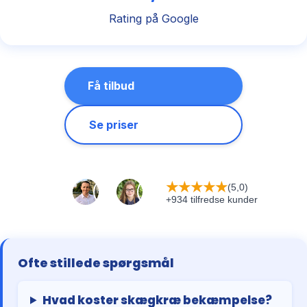
Rating på Google
Få tilbud
Se priser
★
★
★
★
★
(5,0)
+934 tilfredse kunder
Ofte stillede spørgsmål
Hvad koster skægkræ bekæmpelse?