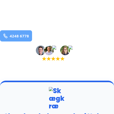
bekæmpelse fra 925 kr
Hals
og omegn
99,9% Total udryddelse
Bestil online
★
★
★
★
★
(5,0)
+934 tilfredse kunder