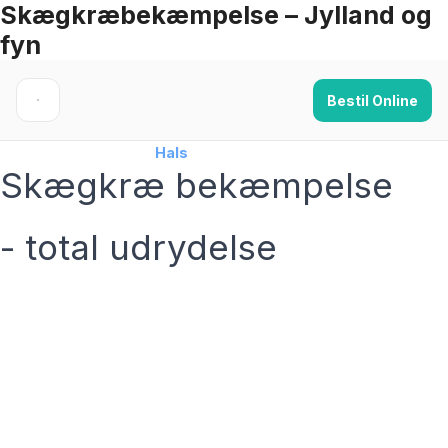
Skægkræbekæmpelse – Jylland og
Skip
fyn
to
content
Bestil Online
Forside
›
Skægkræ
›
Hals
Skægkræ bekæmpelse
- total udrydelse
skægkræ­bekæmpelse fra 925 kr
Hals
og omegn
99,9% Total udryddelse