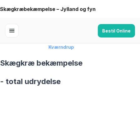
Skip
Skægkræbekæmpelse – Jylland og fyn
to
content
Bestil Online
Forside
›
Skægkræ
›
Kværndrup
Skægkræ bekæmpelse
- total udrydelse
skægkræ­bekæmpelse fra 925 kr
Kværndrup
og omegn
99,9% Total udryddelse