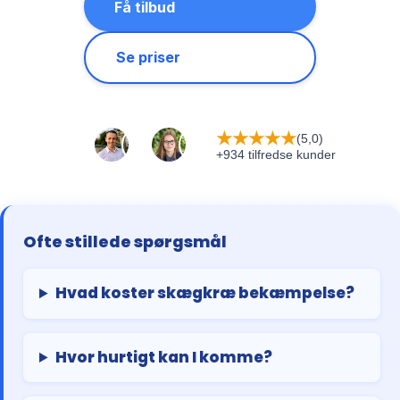
Få tilbud
Se priser
★
★
★
★
★
(5,0)
+934 tilfredse kunder
Ofte stillede spørgsmål
Hvad koster skægkræ bekæmpelse?
Hvor hurtigt kan I komme?