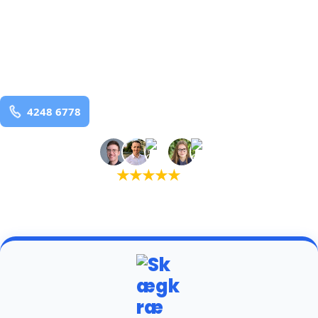
bekæmpelse fra 925 kr
Kværndrup
og omegn
99,9% Total udryddelse
Bestil online
★
★
★
★
★
(5,0)
+934 tilfredse kunder