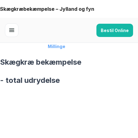
Skip
Skægkræbekæmpelse – Jylland og fyn
to
content
Bestil Online
Forside
›
Skægkræ
›
Millinge
Skægkræ bekæmpelse
- total udrydelse
skægkræ­bekæmpelse fra 925 kr
Millinge
og omegn
99,9% Total udryddelse