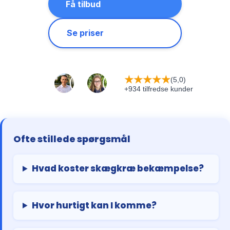
Få tilbud
Se priser
★
★
★
★
★
(5,0)
+934 tilfredse kunder
Ofte stillede spørgsmål
Hvad koster skægkræ bekæmpelse?
Hvor hurtigt kan I komme?