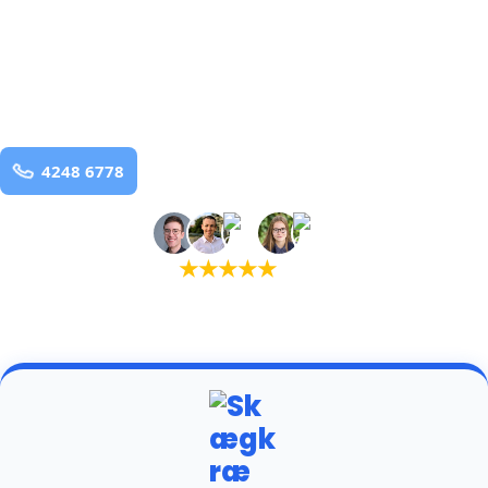
bekæmpelse fra 925 kr
Millinge
og omegn
99,9% Total udryddelse
Bestil online
★
★
★
★
★
(5,0)
+934 tilfredse kunder