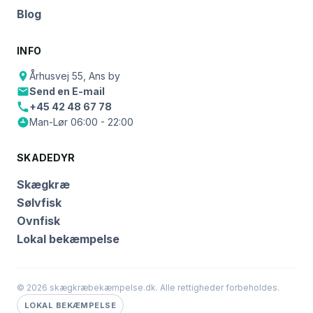
Blog
INFO
Århusvej 55, Ans by
Send en E-mail
+45 42 48 67 78
Man-Lør 06:00 - 22:00
SKADEDYR
Skægkræ
Sølvfisk
Ovnfisk
Lokal bekæmpelse
© 2026 skægkræbekæmpelse.dk. Alle rettigheder forbeholdes.
LOKAL BEKÆMPELSE