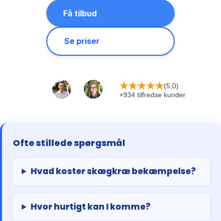
Få tilbud
Se priser
★
★
★
★
★
(5,0)
+934 tilfredse kunder
Ofte stillede spørgsmål
Hvad koster skægkræ bekæmpelse?
Hvor hurtigt kan I komme?