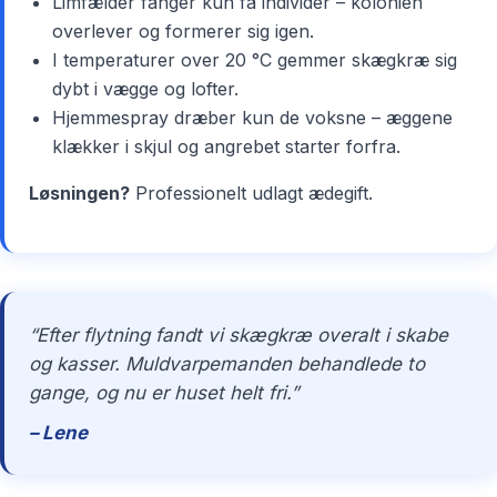
Limfælder fanger kun få individer – kolonien
overlever og formerer sig igen.
I temperaturer over 20 °C gemmer skægkræ sig
dybt i vægge og lofter.
Hjemmespray dræber kun de voksne – æggene
klækker i skjul og angrebet starter forfra.
Løsningen?
Professionelt udlagt ædegift.
“Efter flytning fandt vi skægkræ overalt i skabe
og kasser. Muldvarpemanden behandlede to
gange, og nu er huset helt fri.”
– Lene