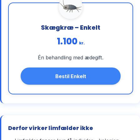
Skægkræ – Enkelt
1.100
kr.
Én behandling med ædegift.
Bestil Enkelt
Derfor virker limfælder ikke