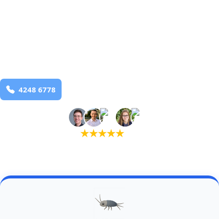
bekæmpelse fra 925 kr
Norre Lyndelse
og omegn
99,9% Total udryddelse
Bestil online
★
★
★
★
★
(5,0)
+934 tilfredse kunder