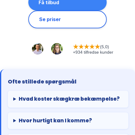
Få tilbud
Se priser
★
★
★
★
★
(5,0)
+934 tilfredse kunder
Ofte stillede spørgsmål
Hvad koster skægkræ bekæmpelse?
Hvor hurtigt kan I komme?