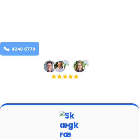
bekæmpelse fra 925 kr
Nyborg
og omegn
99,9% Total udryddelse
Bestil online
★
★
★
★
★
(5,0)
+934 tilfredse kunder