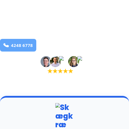
bekæmpelse fra 925 kr
Rarup
og omegn
99,9% Total udryddelse
Bestil online
★
★
★
★
★
(5,0)
+934 tilfredse kunder