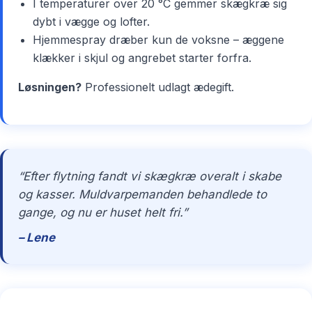
I temperaturer over 20 °C gemmer skægkræ sig
dybt i vægge og lofter.
Hjemmespray dræber kun de voksne – æggene
klækker i skjul og angrebet starter forfra.
Løsningen?
Professionelt udlagt ædegift.
“Efter flytning fandt vi skægkræ overalt i skabe
og kasser. Muldvarpemanden behandlede to
gange, og nu er huset helt fri.”
– Lene