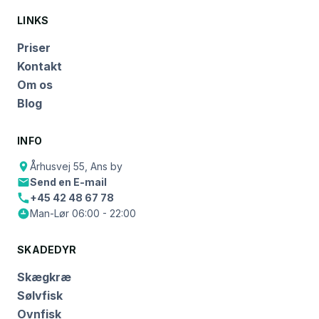
LINKS
Priser
Kontakt
Om os
Blog
INFO
Århusvej 55, Ans by
Send en E-mail
+45 42 48 67 78
Man-Lør 06:00 - 22:00
SKADEDYR
Skægkræ
Sølvfisk
Ovnfisk