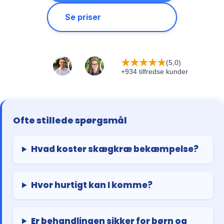
Se priser
★
★
★
★
★
(5,0)
+934 tilfredse kunder
Ofte stillede spørgsmål
Hvad koster skægkræ bekæmpelse?
Hvor hurtigt kan I komme?
Er behandlingen sikker for børn og