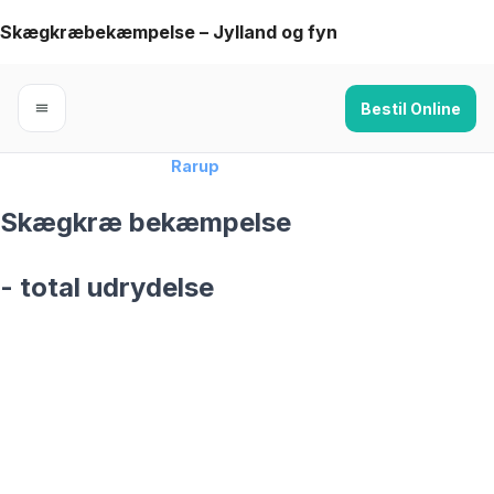
Skip
Skægkræbekæmpelse – Jylland og fyn
to
content
Bestil Online
Forside
›
Skægkræ
›
Rarup
Skægkræ bekæmpelse
- total udrydelse
skægkræ­bekæmpelse fra 925 kr
Rarup
og omegn
99,9% Total udryddelse