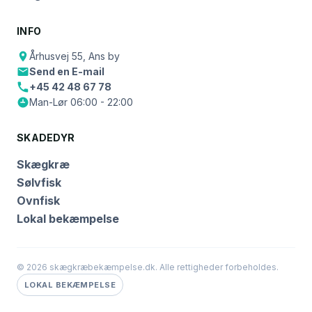
INFO
Århusvej 55, Ans by
Send en E-mail
+45 42 48 67 78
Man-Lør 06:00 - 22:00
SKADEDYR
Skægkræ
Sølvfisk
Ovnfisk
Lokal bekæmpelse
© 2026 skægkræbekæmpelse.dk. Alle rettigheder forbeholdes.
LOKAL BEKÆMPELSE