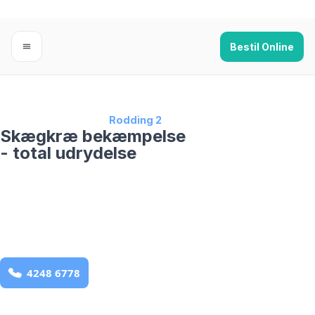
Bestil Online
Forside
›
Skægkræ
›
Rodding 2
Skægkræ bekæmpelse
- total udrydelse
bekæmpelse fra 925 kr
Rodding 2
og omegn
99,9% Total udryddelse
Bestil online