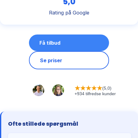
5,0
Rating på Google
Få tilbud
Se priser
★
★
★
★
★
(5,0)
+934 tilfredse kunder
Ofte stillede spørgsmål