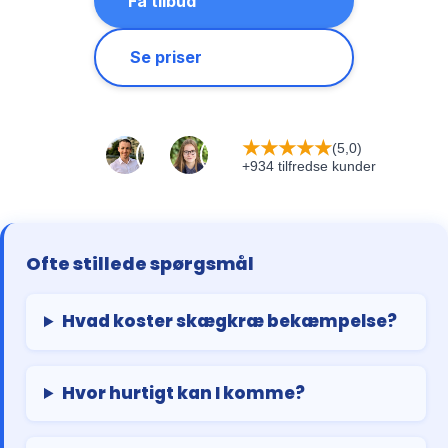
Få tilbud
Se priser
★
★
★
★
★
(5,0)
+934 tilfredse kunder
Ofte stillede spørgsmål
Hvad koster skægkræ bekæmpelse?
Hvor hurtigt kan I komme?