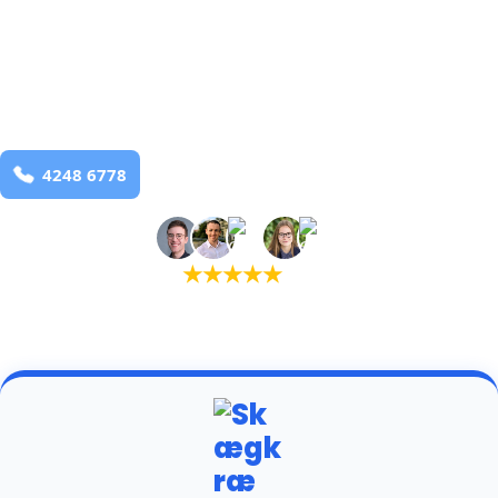
bekæmpelse fra 925 kr
Ronbjerg
og omegn
99,9% Total udryddelse
Bestil online
★
★
★
★
★
(5,0)
+934 tilfredse kunder