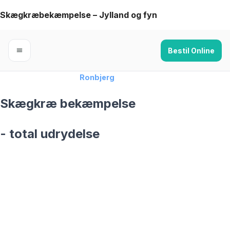
Skip
Skægkræbekæmpelse – Jylland og fyn
to
content
Bestil Online
Forside
›
Skægkræ
›
Ronbjerg
Skægkræ bekæmpelse
- total udrydelse
skægkræ­bekæmpelse fra 925 kr
Ronbjerg
og omegn
99,9% Total udryddelse