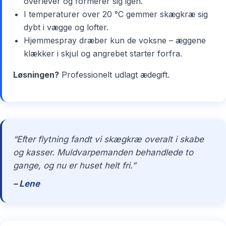
overlever og formerer sig igen.
I temperaturer over 20 °C gemmer skægkræ sig
dybt i vægge og lofter.
Hjemmespray dræber kun de voksne – æggene
klækker i skjul og angrebet starter forfra.
Løsningen?
Professionelt udlagt ædegift.
“Efter flytning fandt vi skægkræ overalt i skabe
og kasser. Muldvarpemanden behandlede to
gange, og nu er huset helt fri.”
– Lene