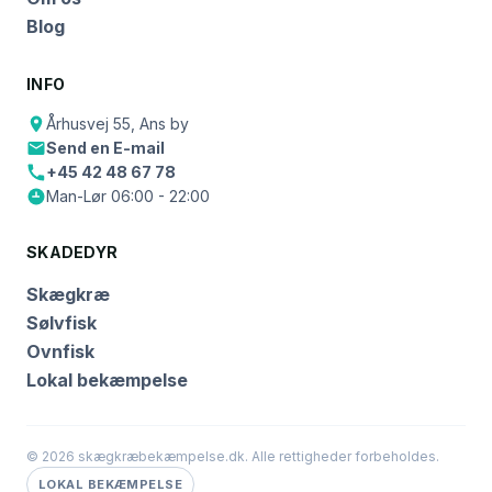
Blog
INFO
Århusvej 55, Ans by
Send en E-mail
+45 42 48 67 78
Man-Lør 06:00 - 22:00
SKADEDYR
Skægkræ
Sølvfisk
Ovnfisk
Lokal bekæmpelse
© 2026 skægkræbekæmpelse.dk. Alle rettigheder forbeholdes.
LOKAL BEKÆMPELSE