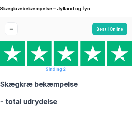
Skip
Skægkræbekæmpelse – Jylland og fyn
to
content
Bestil Online
Forside
›
Skægkræ
›
Sinding 2
Skægkræ bekæmpelse
- total udrydelse
skægkræ­bekæmpelse fra 925 kr