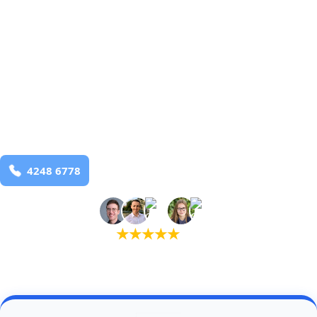
Sinding 2
og omegn
99,9% Total udryddelse
bekæmpelse fra 925 kr
Sinding 2
og omegn
99,9% Total udryddelse
Bestil online
★
★
★
★
★
(5,0)
+934 tilfredse kunder