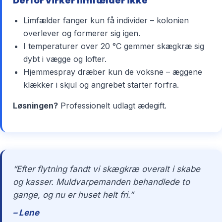
Derfor virker limfælder ikke
Limfælder fanger kun få individer – kolonien
overlever og formerer sig igen.
I temperaturer over 20 °C gemmer skægkræ sig
dybt i vægge og lofter.
Hjemmespray dræber kun de voksne – æggene
klækker i skjul og angrebet starter forfra.
Løsningen?
Professionelt udlagt ædegift.
“Efter flytning fandt vi skægkræ overalt i skabe
og kasser. Muldvarpemanden behandlede to
gange, og nu er huset helt fri.”
– Lene