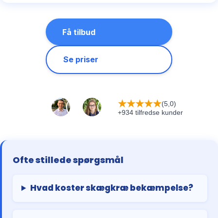
Få tilbud
Se priser
★
★
★
★
★
(5,0)
+934 tilfredse kunder
Ofte stillede spørgsmål
Hvad koster skægkræ bekæmpelse?