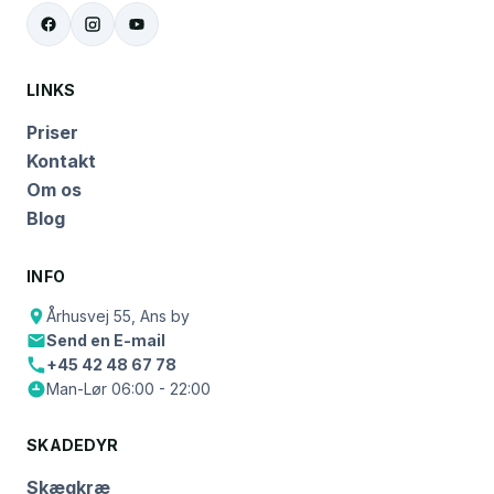
LINKS
Priser
Kontakt
Om os
Blog
INFO
Århusvej 55, Ans by
Send en E-mail
+45 42 48 67 78
Man-Lør 06:00 - 22:00
SKADEDYR
Skægkræ