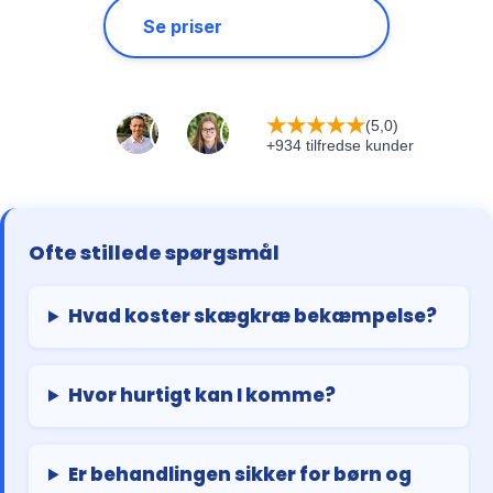
Se priser
★
★
★
★
★
(5,0)
+934 tilfredse kunder
Ofte stillede spørgsmål
Hvad koster skægkræ bekæmpelse?
Hvor hurtigt kan I komme?
Er behandlingen sikker for børn og