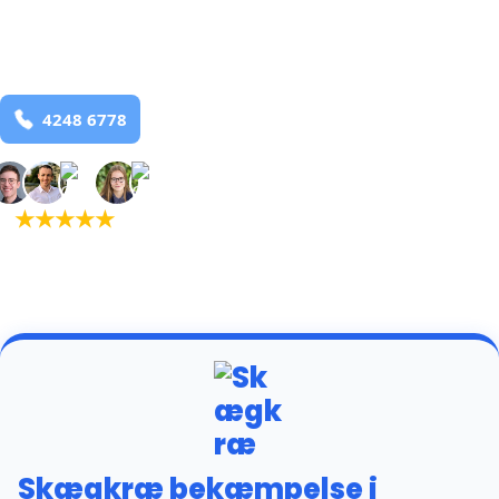
Sinding
og omegn
99,9% Total udryddelse
Bestil online
★
★
★
★
★
(5,0)
+934 tilfredse
kunder
Skægkræ bekæmpelse i