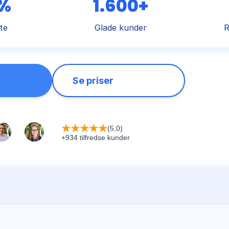
 %
1.600+
te
Glade kunder
R
Se priser
★
★
★
★
★
(5,0)
+934 tilfredse kunder