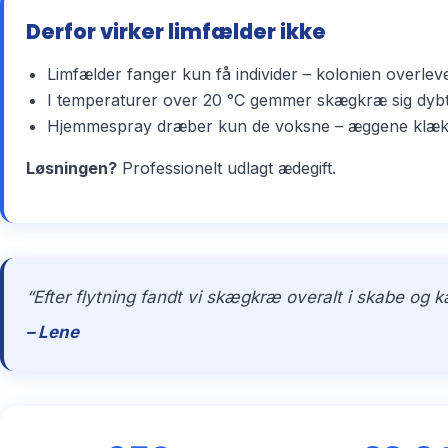
Derfor virker limfælder ikke
Limfælder fanger kun få individer – kolonien overlev
I temperaturer over 20 °C gemmer skægkræ sig dybt 
Hjemmespray dræber kun de voksne – æggene klækker 
Løsningen?
Professionelt udlagt ædegift.
“Efter flytning fandt vi skægkræ overalt i skabe og 
– Lene