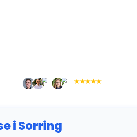
★
★
★
★
★
(5,0)
+934 tilfredse kunder
 i Sorring