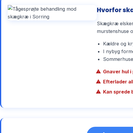
Hvorfor skæ
Skægkræ elsker 
murstenshuse og
Kældre og kry
I nybyg forme
Sommerhuse r
Gnaver hul i 
Efterlader a
Kan sprede 