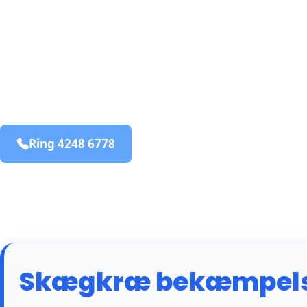
bekæmpelse fra 925 kr
Sorring
og omegn
99,9% Total udryddelse
Ring 4248 6778
Bestil online
Skægkræ bekæmpelse