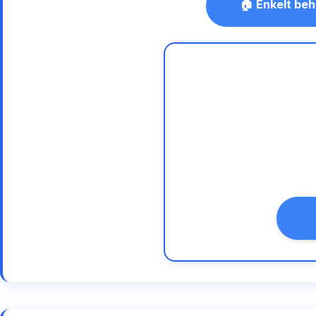
🏠 Enkelt beh