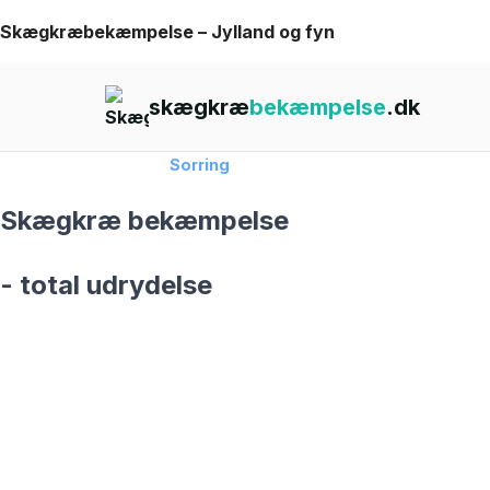
Skip
Skægkræbekæmpelse – Jylland og fyn
to
content
skægkræ
bekæmpelse
.dk
Forside
›
Skægkræ
›
Sorring
Skægkræ bekæmpelse
- total udrydelse
skægkræ­bekæmpelse fra 925 kr
Sorring
og omegn
99,9% Total udryddelse