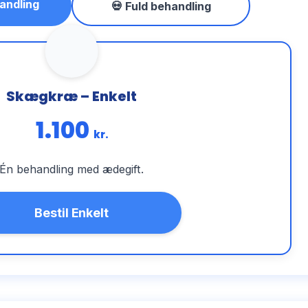
andling
💀 Fuld behandling
Skægkræ – Enkelt
1.100
kr.
Én behandling med ædegift.
Bestil Enkelt