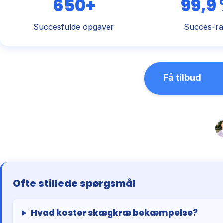
650+
99,9
Succesfulde opgaver
Succes-ra
Få tilbud
Ofte stillede spørgsmål
Hvad koster skægkræ bekæmpelse?