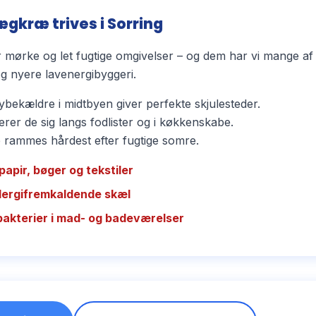
gkræ trives i Sorring
mørke og let fugtige omgivelser – og dem har vi mange af 
 nyere lavenergibyggeri.
bekældre i midtbyen giver perfekte skjulesteder.
rer de sig langs fodlister og i køkkenskabe.
ammes hårdest efter fugtige somre.
papir, bøger og tekstiler
llergifremkaldende skæl
bakterier i mad- og badeværelser