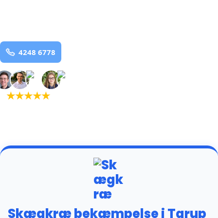
Tarup 2
og omegn
99,9% Total udryddelse
Bestil online
★
★
★
★
★
(5,0)
+934 tilfredse
kunder
Skægkræ bekæmpelse i Tarup