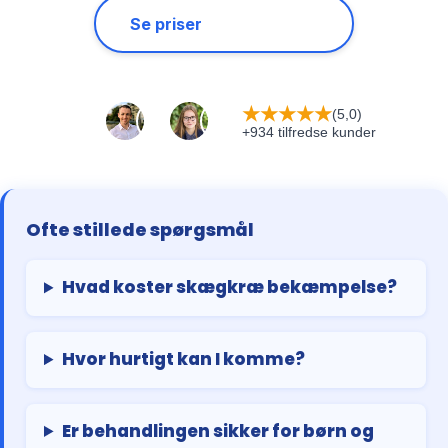
Se priser
★
★
★
★
★
(5,0)
+934 tilfredse kunder
Ofte stillede spørgsmål
Hvad koster skægkræ bekæmpelse?
Hvor hurtigt kan I komme?
Er behandlingen sikker for børn og