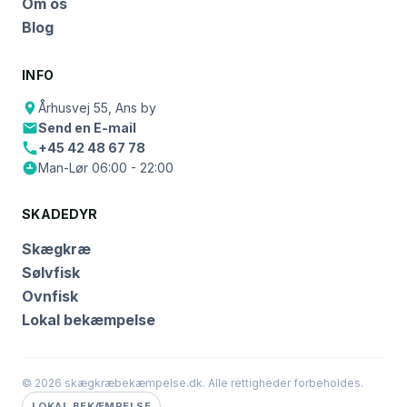
Om os
Blog
INFO
Århusvej 55, Ans by
Send en E-mail
+45 42 48 67 78
Man-Lør 06:00 - 22:00
SKADEDYR
Skægkræ
Sølvfisk
Ovnfisk
Lokal bekæmpelse
© 2026 skægkræbekæmpelse.dk. Alle rettigheder forbeholdes.
LOKAL BEKÆMPELSE