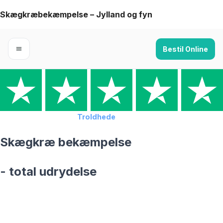
Skip
Skægkræbekæmpelse – Jylland og fyn
to
content
Bestil Online
Forside
›
Skægkræ
›
Troldhede
Skægkræ bekæmpelse
- total udrydelse
skægkræ­bekæmpelse fra 925 kr