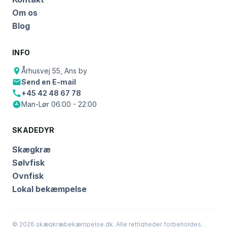
Om os
Blog
INFO
Århusvej 55, Ans by
Send en E-mail
+45 42 48 67 78
Man-Lør 06:00 - 22:00
SKADEDYR
Skægkræ
Sølvfisk
Ovnfisk
Lokal bekæmpelse
© 2026 skægkræbekæmpelse.dk. Alle rettigheder forbeholdes.