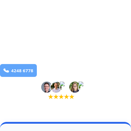
Troldhede
og omegn
99,9% Total udryddelse
bekæmpelse fra 925 kr
Troldhede
og omegn
99,9% Total udryddelse
Bestil online
★
★
★
★
★
(5,0)
+934 tilfredse kunder