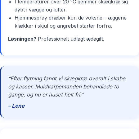
I temperaturer over 20 °C gemmer skægkræ sig
dybt i vægge og lofter.
Hjemmespray dræber kun de voksne – æggene
klækker i skjul og angrebet starter forfra.
Løsningen?
Professionelt udlagt ædegift.
“Efter flytning fandt vi skægkræ overalt i skabe
og kasser. Muldvarpemanden behandlede to
gange, og nu er huset helt fri.”
– Lene