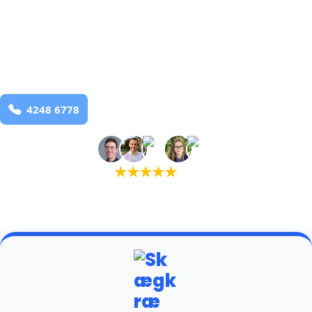
bekæmpelse fra 925 kr
Vejle 2
og omegn
99,9% Total udryddelse
Bestil online
★
★
★
★
★
(5,0)
+934 tilfredse kunder