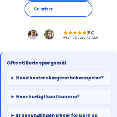
Se priser
★
★
★
★
★
(5,0)
+934 tilfredse kunder
Ofte stillede spørgsmål
Hvad koster skægkræ bekæmpelse?
Hvor hurtigt kan I komme?
Er behandlingen sikker for børn og