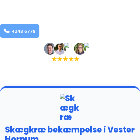
Vester Hornum
og omegn
99,9% Total udryddelse
Bestil online
★
★
★
★
★
(5,0)
+934 tilfredse kunder
Skægkræ bekæmpelse i Vester
Hornum