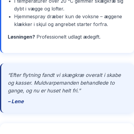
I temperaturer over 20 °C gemmer skægkræ sig
dybt i vægge og lofter.
Hjemmespray dræber kun de voksne – æggene
klækker i skjul og angrebet starter forfra.
Løsningen?
Professionelt udlagt ædegift.
“Efter flytning fandt vi skægkræ overalt i skabe
og kasser. Muldvarpemanden behandlede to
gange, og nu er huset helt fri.”
– Lene