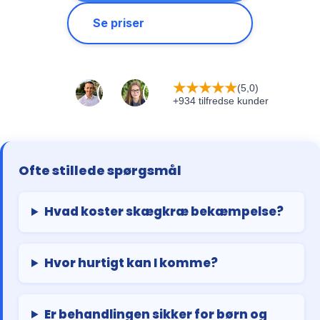
Se priser
★
★
★
★
★
(5,0)
+934 tilfredse kunder
Ofte stillede spørgsmål
Hvad koster skægkræ bekæmpelse?
Hvor hurtigt kan I komme?
Er behandlingen sikker for børn og