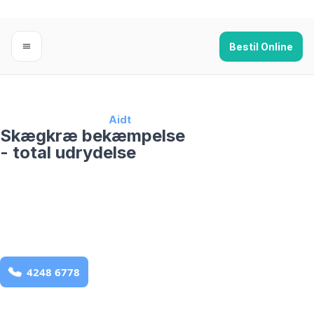
Bestil Online
Forside
›
Skægkræ
›
Aidt
Skægkræ bekæmpelse
- total udrydelse
bekæmpelse fra 925 kr
Aidt
og omegn
99,9% Total udryddelse
Bestil online