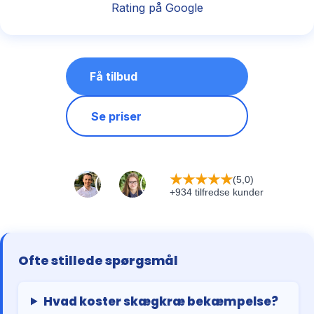
Rating på Google
Få tilbud
Se priser
★
★
★
★
★
(5,0)
+934 tilfredse kunder
Ofte stillede spørgsmål
Hvad koster skægkræ bekæmpelse?