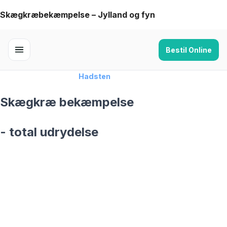
Skip
Skægkræbekæmpelse – Jylland og fyn
to
content
Bestil Online
Forside
›
Skægkræ
›
Hadsten
Skægkræ bekæmpelse
- total udrydelse
skægkræ­bekæmpelse fra 925 kr
Hadsten
og omegn
99,9% Total udryddelse