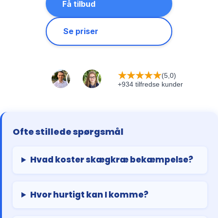
Få tilbud
Se priser
★
★
★
★
★
(5,0)
+934 tilfredse kunder
Ofte stillede spørgsmål
Hvad koster skægkræ bekæmpelse?
Hvor hurtigt kan I komme?