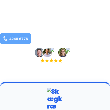
bekæmpelse fra 925 kr
Hadsten
og omegn
99,9% Total udryddelse
Bestil online
★
★
★
★
★
(5,0)
+934 tilfredse kunder