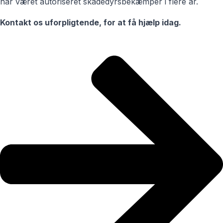
har været autoriseret skadedyrsbekæmper i flere år.
Kontakt os uforpligtende, for at få hjælp idag.