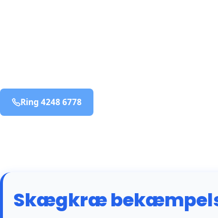
bekæmpelse fra 925 kr
Kollemorten
og omegn
99,9% Total udryddelse
Ring 4248 6778
Bestil online
Skægkræ bekæmpelse