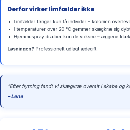
Derfor virker limfælder ikke
Limfælder fanger kun få individer – kolonien overlev
I temperaturer over 20 °C gemmer skægkræ sig dybt 
Hjemmespray dræber kun de voksne – æggene klækker 
Løsningen?
Professionelt udlagt ædegift.
“Efter flytning fandt vi skægkræ overalt i skabe og 
– Lene