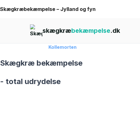
Skip
Skægkræbekæmpelse – Jylland og fyn
to
content
skægkræ
bekæmpelse
.dk
Forside
›
Skægkræ
›
Kollemorten
Skægkræ bekæmpelse
- total udrydelse
skægkræ­bekæmpelse fra 925 kr
Kollemorten
og omegn
99,9% Total udryddelse