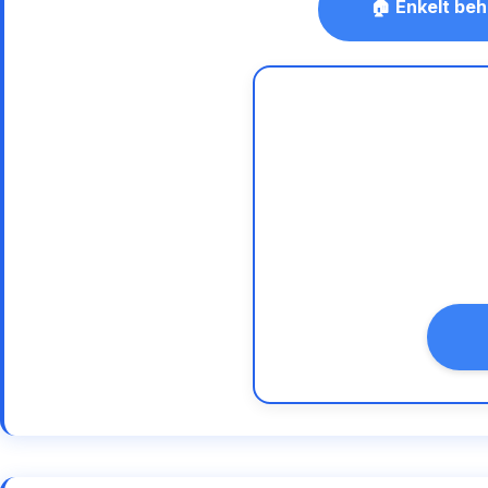
🏠 Enkelt beh