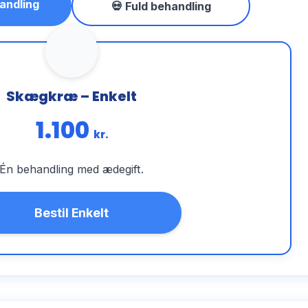
andling
💀 Fuld behandling
Skægkræ – Enkelt
1.100
kr.
Én behandling med ædegift.
Bestil Enkelt