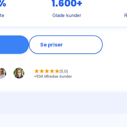
 %
1.600+
te
Glade kunder
R
Se priser
★
★
★
★
★
(5,0)
+934 tilfredse kunder