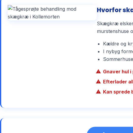
Hvorfor sk
Skægkræ elsker 
murstenshuse og
Kældre og kry
I nybyg forme
Sommerhuse r
Gnaver hul i 
Efterlader a
Kan sprede 