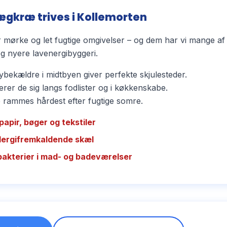
ægkræ trives i Kollemorten
mørke og let fugtige omgivelser – og dem har vi mange af 
 nyere lavenergibyggeri.
bekældre i midtbyen giver perfekte skjulesteder.
rer de sig langs fodlister og i køkkenskabe.
ammes hårdest efter fugtige somre.
papir, bøger og tekstiler
llergifremkaldende skæl
bakterier i mad- og badeværelser