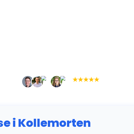
★
★
★
★
★
(5,0)
+934 tilfredse kunder
 i Kollemorten