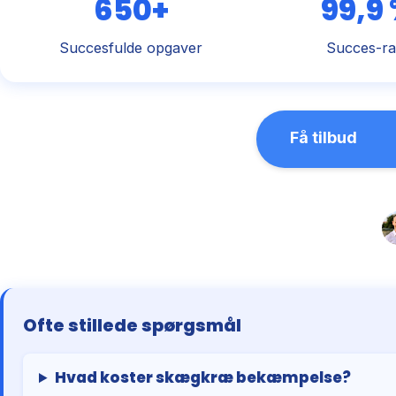
650+
99,9
Succesfulde opgaver
Succes-ra
Få tilbud
Ofte stillede spørgsmål
Hvad koster skægkræ bekæmpelse?