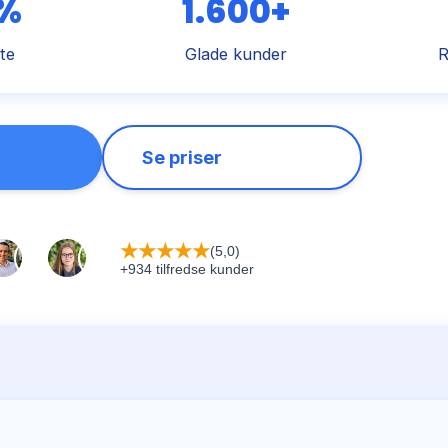
 %
1.600+
te
Glade kunder
R
Se priser
★
★
★
★
★
(5,0)
+934 tilfredse kunder