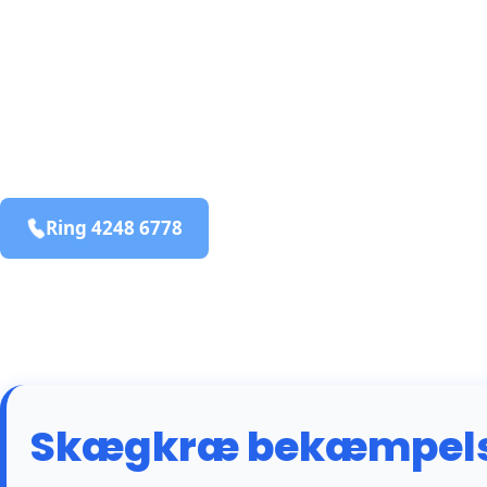
bekæmpelse fra 925 kr
Holl
og omegn
99,9% Total udryddelse
Ring 4248 6778
Bestil online
Skægkræ bekæmpelse