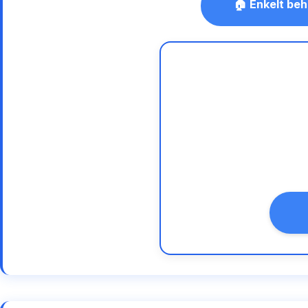
🏠 Enkelt beh