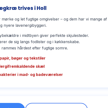
gkræ trives i Holl
mørke og let fugtige omgivelser – og dem har vi mange af 
 nyere lavenergibyggeri.
bekældre i midtbyen giver perfekte skjulesteder.
rer de sig langs fodlister og i køkkenskabe.
ammes hårdest efter fugtige somre.
papir, bøger og tekstiler
llergifremkaldende skæl
bakterier i mad- og badeværelser