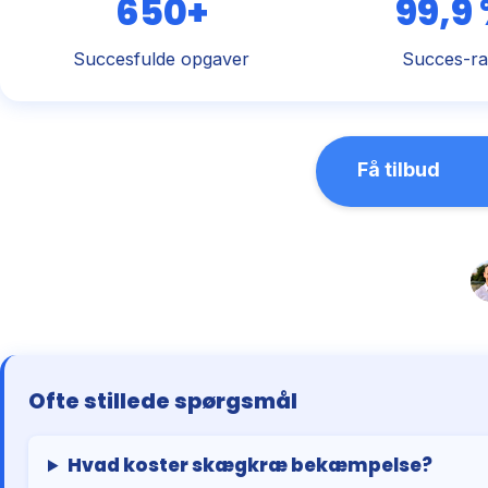
650+
99,9
Succesfulde opgaver
Succes-ra
Få tilbud
Ofte stillede spørgsmål
Hvad koster skægkræ bekæmpelse?