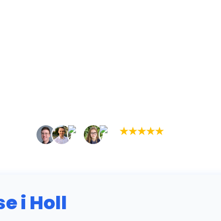
★
★
★
★
★
(5,0)
+934 tilfredse kunder
 i Holl