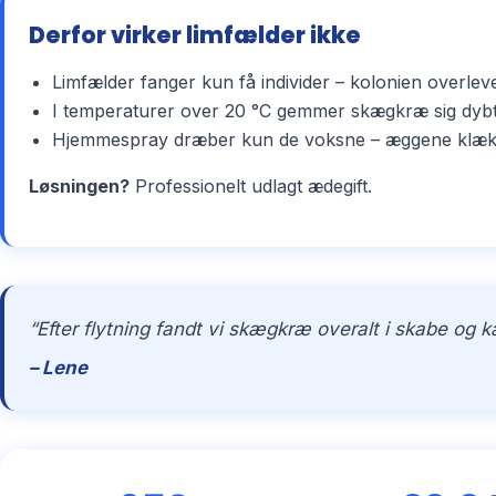
Derfor virker limfælder ikke
Limfælder fanger kun få individer – kolonien overlev
I temperaturer over 20 °C gemmer skægkræ sig dybt 
Hjemmespray dræber kun de voksne – æggene klækker 
Løsningen?
Professionelt udlagt ædegift.
“Efter flytning fandt vi skægkræ overalt i skabe og 
– Lene