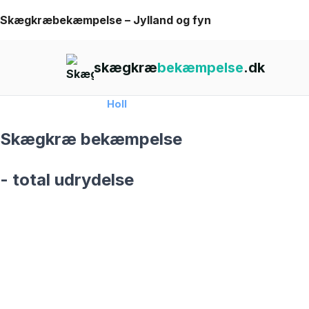
Skip
Skægkræbekæmpelse – Jylland og fyn
to
content
skægkræ
bekæmpelse
.dk
Forside
›
Skægkræ
›
Holl
Skægkræ bekæmpelse
- total udrydelse
skægkræ­bekæmpelse fra 925 kr
Holl
og omegn
99,9% Total udryddelse