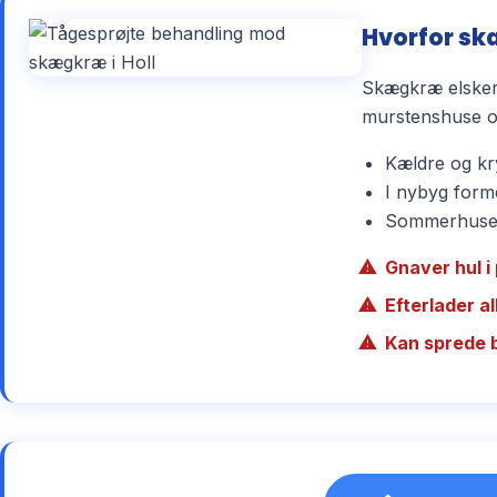
Hvorfor skæ
Skægkræ elsker 
murstenshuse og
Kældre og kry
I nybyg forme
Sommerhuse r
Gnaver hul i 
Efterlader a
Kan sprede 