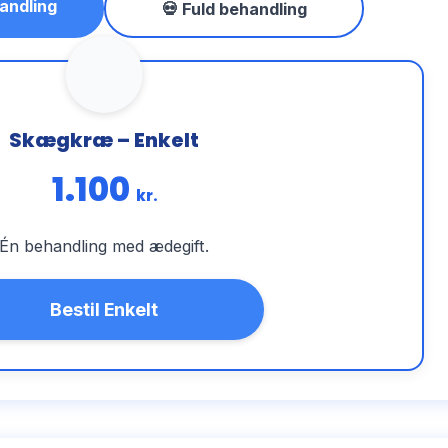
andling
💀 Fuld behandling
Skægkræ – Enkelt
1.100
kr.
Én behandling med ædegift.
Bestil Enkelt