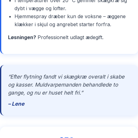
I temperaturer over 20 °C gemmer skægkræ sig
dybt i vægge og lofter.
Hjemmespray dræber kun de voksne – æggene
klækker i skjul og angrebet starter forfra.
Løsningen?
Professionelt udlagt ædegift.
“Efter flytning fandt vi skægkræ overalt i skabe
og kasser. Muldvarpemanden behandlede to
gange, og nu er huset helt fri.”
– Lene