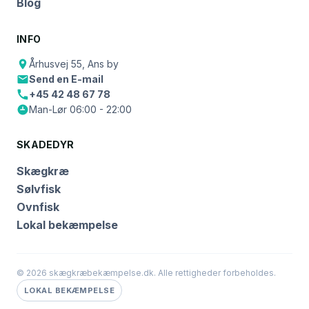
Blog
INFO
Århusvej 55, Ans by
Send en E-mail
+45 42 48 67 78
Man-Lør 06:00 - 22:00
SKADEDYR
Skægkræ
Sølvfisk
Ovnfisk
Lokal bekæmpelse
© 2026 skægkræbekæmpelse.dk. Alle rettigheder forbeholdes.
LOKAL BEKÆMPELSE