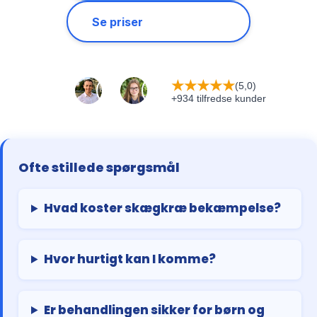
Se priser
★
★
★
★
★
(5,0)
+934 tilfredse kunder
Ofte stillede spørgsmål
Hvad koster skægkræ bekæmpelse?
Hvor hurtigt kan I komme?
Er behandlingen sikker for børn og