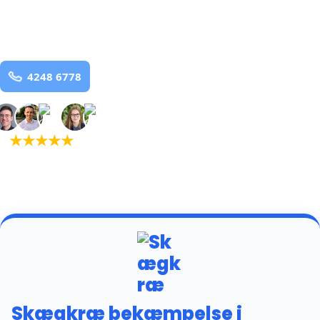
Assentoft
og omegn
99,9% Total udryddelse
Bestil online
★
★
★
★
★
(5,0)
+934 tilfredse
kunder
Skægkræ bekæmpelse i