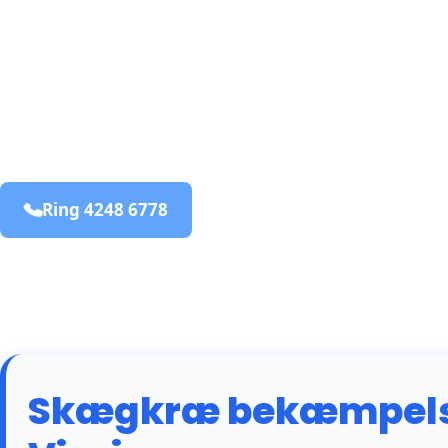
bekæmpelse fra 925 kr
Sonder Vissing
og omegn
99,9% Total udryddelse
Ring 4248 6778
Bestil online
Skægkræ bekæmpelse