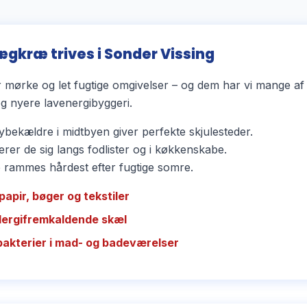
ægkræ trives i Sonder Vissing
mørke og let fugtige omgivelser – og dem har vi mange af 
 nyere lavenergibyggeri.
bekældre i midtbyen giver perfekte skjulesteder.
rer de sig langs fodlister og i køkkenskabe.
ammes hårdest efter fugtige somre.
papir, bøger og tekstiler
llergifremkaldende skæl
bakterier i mad- og badeværelser