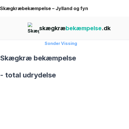
Skip
Skægkræbekæmpelse – Jylland og fyn
to
content
skægkræ
bekæmpelse
.dk
Forside
›
Skægkræ
›
Sonder Vissing
Skægkræ bekæmpelse
- total udrydelse
skægkræ­bekæmpelse fra 925 kr
Sonder Vissing
og omegn
99,9% Total udryddelse