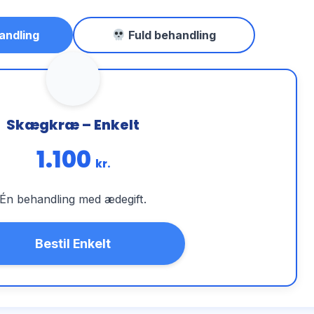
andling
Fuld behandling
Skægkræ – Enkelt
1.100
kr.
Én behandling med ædegift.
Bestil Enkelt