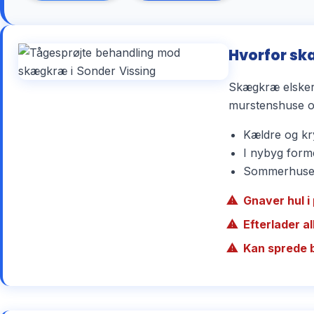
Hvorfor sk
Skægkræ elsker 
murstenshuse og
Kældre og kry
I nybyg forme
Sommerhuse r
Gnaver hul i 
Efterlader a
Kan sprede 