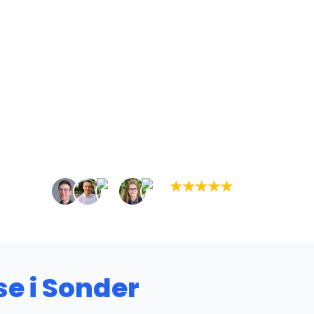
★
★
★
★
★
(5,0)
+934 tilfredse kunder
 i Sonder