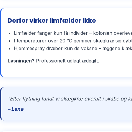
Derfor virker limfælder ikke
Limfælder fanger kun få individer – kolonien overlev
I temperaturer over 20 °C gemmer skægkræ sig dybt 
Hjemmespray dræber kun de voksne – æggene klækker 
Løsningen?
Professionelt udlagt ædegift.
“Efter flytning fandt vi skægkræ overalt i skabe og 
– Lene