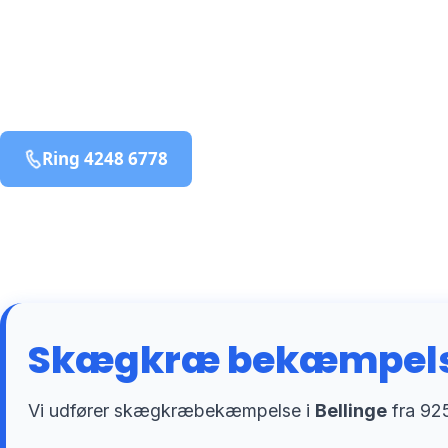
bekæmpelse fra 925 kr
Bellinge
og omegn
99,9% Total udryddelse
Ring 4248 6778
Bestil online
Skægkræ bekæmpelse 
Vi udfører skægkræbekæmpelse i
Bellinge
fra 925