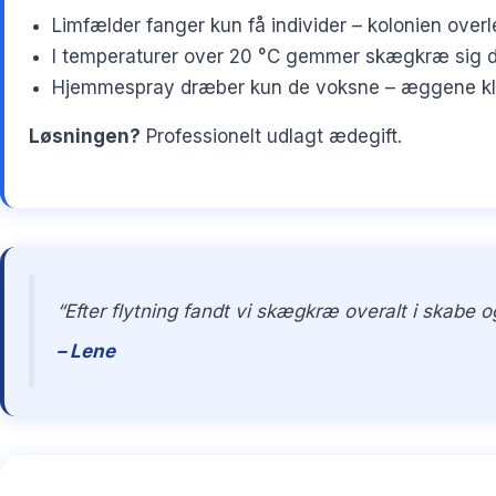
Limfælder fanger kun få individer – kolonien overl
I temperaturer over 20 °C gemmer skægkræ sig dy
Hjemmespray dræber kun de voksne – æggene klækk
Løsningen?
Professionelt udlagt ædegift.
“Efter flytning fandt vi skægkræ overalt i skabe
– Lene