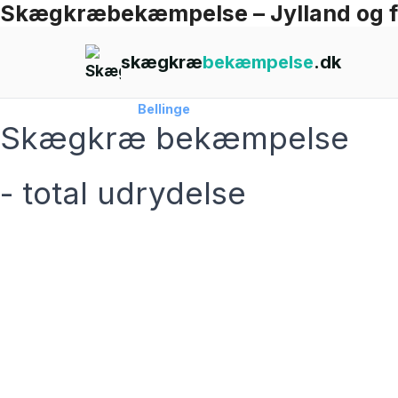
Skægkræbekæmpelse – Jylland og 
Skip
to
skægkræ
bekæmpelse
.dk
content
Forside
›
Skægkræ
›
Bellinge
Skægkræ bekæmpelse
- total udrydelse
skægkræ­bekæmpelse fra 925 kr
Bellinge
og omegn
99,9% Total udryddelse