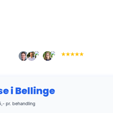
★
★
★
★
★
(5,0)
+934 tilfredse kunder
i Bellinge
,- pr. behandling