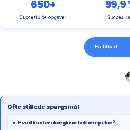
650+
99,9
Succesfulde opgaver
Succes-ra
Få tilbud
Ofte stillede spørgsmål
Hvad koster skægkræ bekæmpelse?