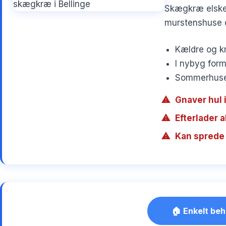
Skægkræ elsker
murstenshuse o
Kældre og kr
I nybyg form
Sommerhuse 
Gnaver hul i
Efterlader 
Kan sprede 
🏠 Enkelt beh