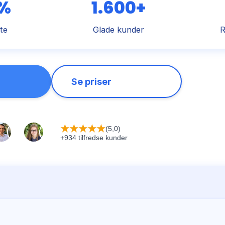
 %
1.600+
te
Glade kunder
R
Se priser
★
★
★
★
★
(5,0)
+934 tilfredse kunder