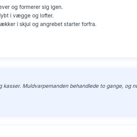
ever og formerer sig igen.
bt i vægge og lofter.
er i skjul og angrebet starter forfra.
 og kasser. Muldvarpemanden behandlede to gange, og nu e