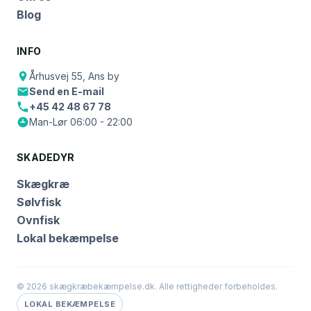
Blog
INFO
Århusvej 55, Ans by
Send en E-mail
+45 42 48 67 78
Man-Lør 06:00 - 22:00
SKADEDYR
Skægkræ
Sølvfisk
Ovnfisk
Lokal bekæmpelse
© 2026 skægkræbekæmpelse.dk. Alle rettigheder forbeholdes.
LOKAL BEKÆMPELSE