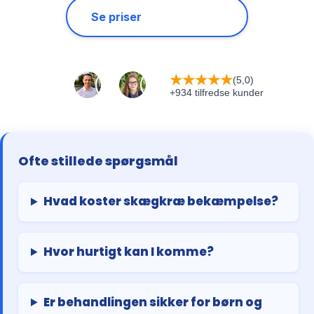
Se priser
★
★
★
★
★
(5,0)
+934 tilfredse kunder
Ofte stillede spørgsmål
Hvad koster skægkræ bekæmpelse?
Hvor hurtigt kan I komme?
Er behandlingen sikker for børn og