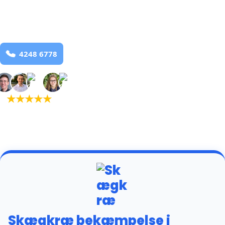
Ebberup
og omegn
99,9% Total udryddelse
Bestil online
★
★
★
★
★
(5,0)
+934 tilfredse
kunder
Skægkræ bekæmpelse i