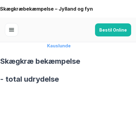
Skip
Skægkræbekæmpelse – Jylland og fyn
to
content
Bestil Online
Forside
›
Skægkræ
›
Kauslunde
Skægkræ bekæmpelse
- total udrydelse
skægkræ­bekæmpelse fra 925 kr
Kauslunde
og omegn
99,9% Total udryddelse