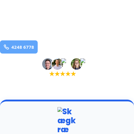
bekæmpelse fra 925 kr
Kauslunde
og omegn
99,9% Total udryddelse
Bestil online
★
★
★
★
★
(5,0)
+934 tilfredse kunder