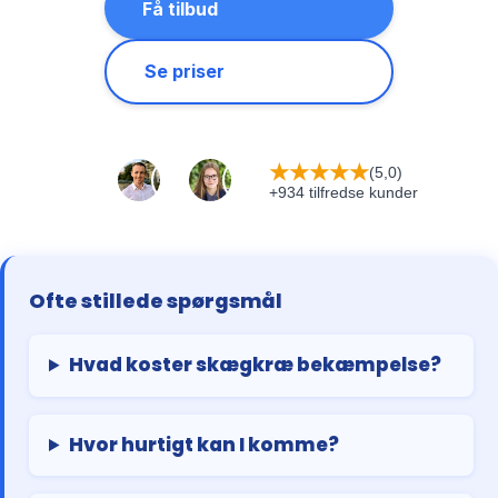
Få tilbud
Se priser
★
★
★
★
★
(5,0)
+934 tilfredse kunder
Ofte stillede spørgsmål
Hvad koster skægkræ bekæmpelse?
Hvor hurtigt kan I komme?