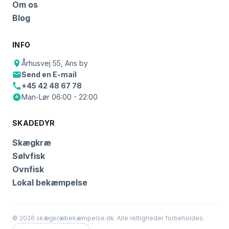
Om os
Blog
INFO
Århusvej 55, Ans by
Send en E-mail
+45 42 48 67 78
Man-Lør 06:00 - 22:00
SKADEDYR
Skægkræ
Sølvfisk
Ovnfisk
Lokal bekæmpelse
© 2026 skægkræbekæmpelse.dk. Alle rettigheder forbeholdes.