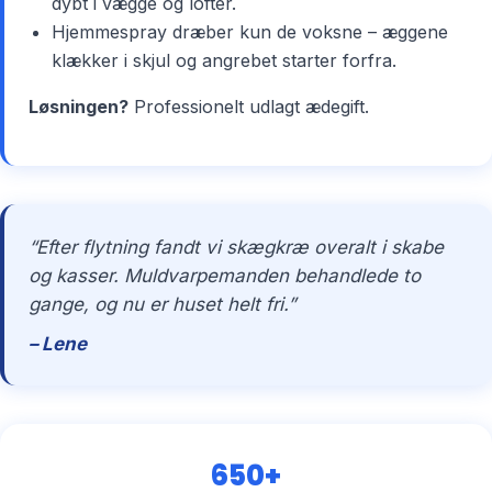
dybt i vægge og lofter.
Hjemmespray dræber kun de voksne – æggene
klækker i skjul og angrebet starter forfra.
Løsningen?
Professionelt udlagt ædegift.
“Efter flytning fandt vi skægkræ overalt i skabe
og kasser. Muldvarpemanden behandlede to
gange, og nu er huset helt fri.”
– Lene
650+