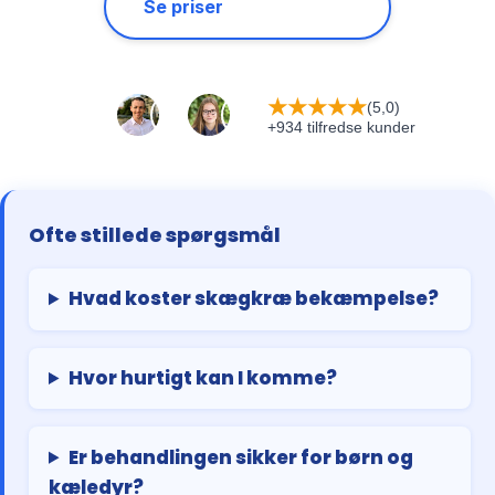
Se priser
★
★
★
★
★
(5,0)
+934 tilfredse kunder
Ofte stillede spørgsmål
Hvad koster skægkræ bekæmpelse?
Hvor hurtigt kan I komme?
Er behandlingen sikker for børn og
kæledyr?