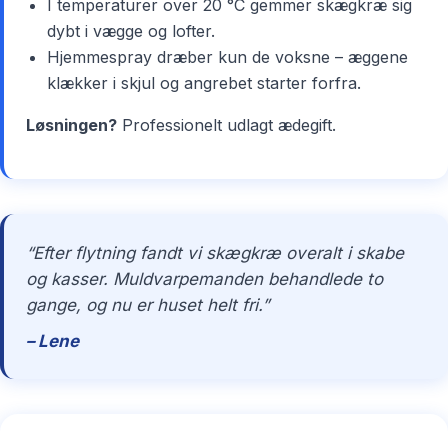
I temperaturer over 20 °C gemmer skægkræ sig
dybt i vægge og lofter.
Hjemmespray dræber kun de voksne – æggene
klækker i skjul og angrebet starter forfra.
Løsningen?
Professionelt udlagt ædegift.
“Efter flytning fandt vi skægkræ overalt i skabe
og kasser. Muldvarpemanden behandlede to
gange, og nu er huset helt fri.”
– Lene