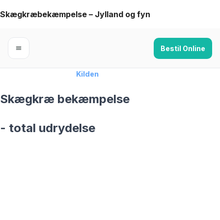
Skip
Skægkræbekæmpelse – Jylland og fyn
to
content
Bestil Online
Forside
›
Skægkræ
›
Kilden
Skægkræ bekæmpelse
- total udrydelse
skægkræ­bekæmpelse fra 925 kr
Kilden
og omegn
99,9% Total udryddelse