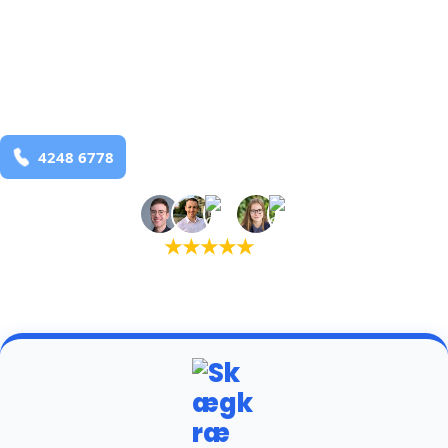
bekæmpelse fra 925 kr
Kilden
og omegn
99,9% Total udryddelse
Bestil online
★
★
★
★
★
(5,0)
+934 tilfredse kunder