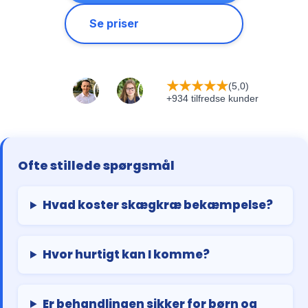
Se priser
★
★
★
★
★
(5,0)
+934 tilfredse kunder
Ofte stillede spørgsmål
Hvad koster skægkræ bekæmpelse?
Hvor hurtigt kan I komme?
Er behandlingen sikker for børn og