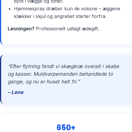
dybt i vægge og lofter.
Hjemmespray dræber kun de voksne – æggene
klækker i skjul og angrebet starter forfra.
Løsningen?
Professionelt udlagt ædegift.
“Efter flytning fandt vi skægkræ overalt i skabe
og kasser. Muldvarpemanden behandlede to
gange, og nu er huset helt fri.”
– Lene
650+