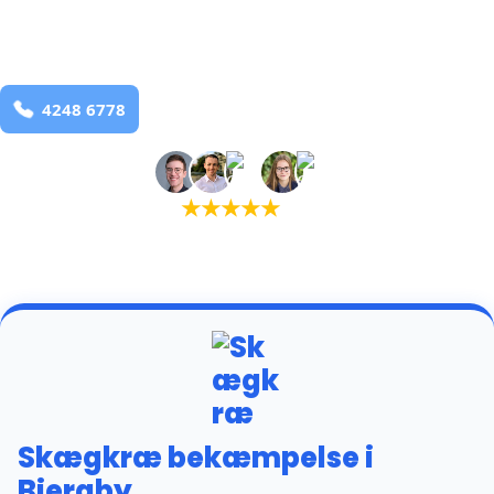
Bjergby
og omegn
99,9% Total udryddelse
Bestil online
★
★
★
★
★
(5,0)
+934 tilfredse kunder
Skægkræ bekæmpelse i
Bjergby