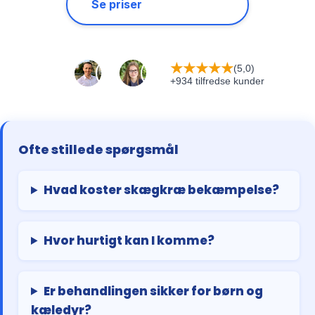
Se priser
★
★
★
★
★
(5,0)
+934 tilfredse kunder
Ofte stillede spørgsmål
Hvad koster skægkræ bekæmpelse?
Hvor hurtigt kan I komme?
Er behandlingen sikker for børn og
kæledyr?