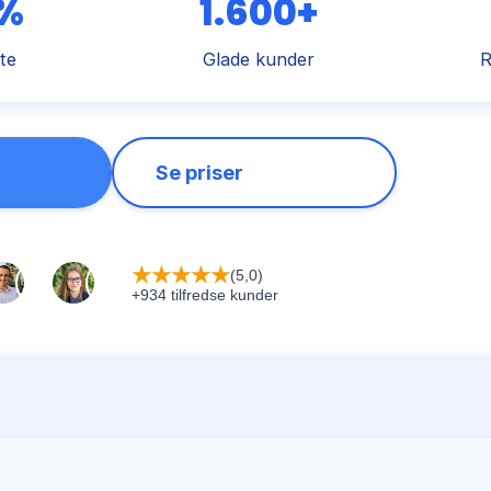
 %
1.600+
te
Glade kunder
R
Se priser
★
★
★
★
★
(5,0)
+934 tilfredse kunder