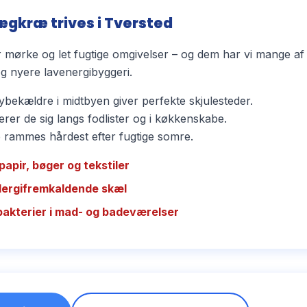
ægkræ trives i Tversted
mørke og let fugtige omgivelser – og dem har vi mange af 
 nyere lavenergibyggeri.
bekældre i midtbyen giver perfekte skjulesteder.
rer de sig langs fodlister og i køkkenskabe.
ammes hårdest efter fugtige somre.
papir, bøger og tekstiler
llergifremkaldende skæl
bakterier i mad- og badeværelser