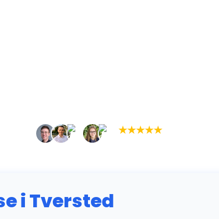
★
★
★
★
★
(5,0)
+934 tilfredse kunder
 i Tversted