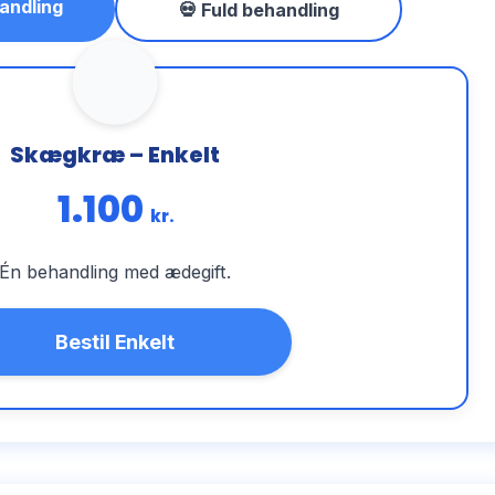
andling
💀 Fuld behandling
Skægkræ – Enkelt
1.100
kr.
Én behandling med ædegift.
Bestil Enkelt