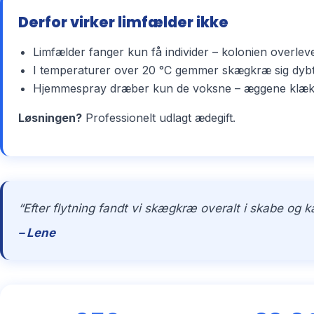
Derfor virker limfælder ikke
Limfælder fanger kun få individer – kolonien overlev
I temperaturer over 20 °C gemmer skægkræ sig dybt 
Hjemmespray dræber kun de voksne – æggene klækker 
Løsningen?
Professionelt udlagt ædegift.
“Efter flytning fandt vi skægkræ overalt i skabe og 
– Lene