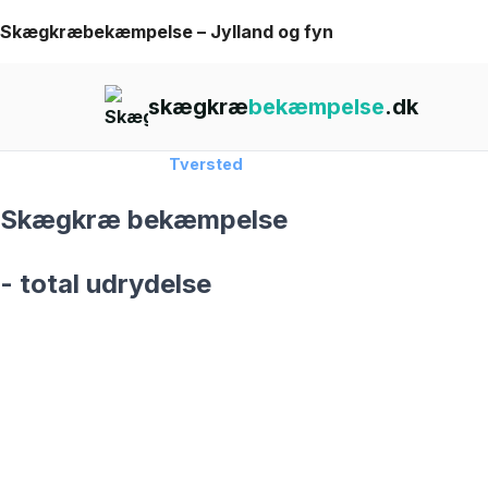
Skip
Skægkræbekæmpelse – Jylland og fyn
to
content
skægkræ
bekæmpelse
.dk
Forside
›
Skægkræ
›
Tversted
Skægkræ bekæmpelse
- total udrydelse
skægkræ­bekæmpelse fra 925 kr
Tversted
og omegn
99,9% Total udryddelse