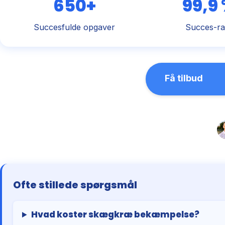
650+
99,9
Succesfulde opgaver
Succes-ra
Få tilbud
Ofte stillede spørgsmål
Hvad koster skægkræ bekæmpelse?