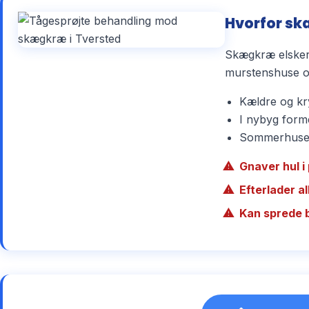
Hvorfor sk
Skægkræ elsker 
murstenshuse og
Kældre og kry
I nybyg forme
Sommerhuse r
Gnaver hul i 
Efterlader a
Kan sprede 