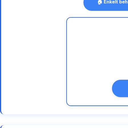
🏠 Enkelt beh