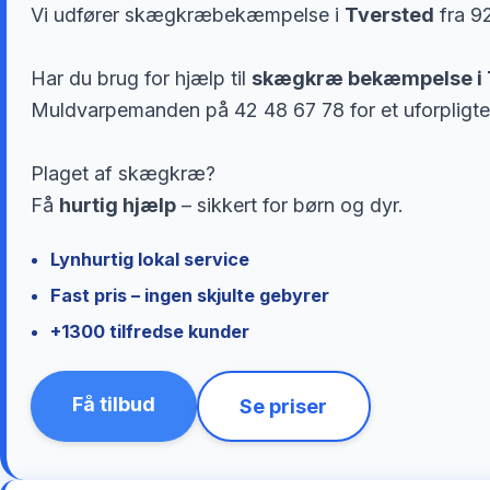
Vi udfører skægkræbekæmpelse i
Tversted
fra 92
Har du brug for hjælp til
skægkræ bekæmpelse i 
Muldvarpemanden på 42 48 67 78 for et uforpligte
Plaget af skægkræ?
Få
hurtig hjælp
– sikkert for børn og dyr.
Lynhurtig lokal service
Fast pris – ingen skjulte gebyrer
+1300 tilfredse kunder
Få tilbud
Se priser