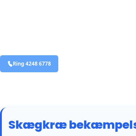
bekæmpelse fra 925 kr
Tversted
og omegn
99,9% Total udryddelse
Ring 4248 6778
Bestil online
Skægkræ bekæmpelse