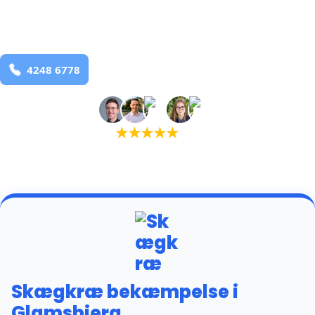
Glamsbjerg
og omegn
99,9% Total udryddelse
Bestil online
★
★
★
★
★
(5,0)
+934 tilfredse kunder
Skægkræ bekæmpelse i
Glamsbjerg