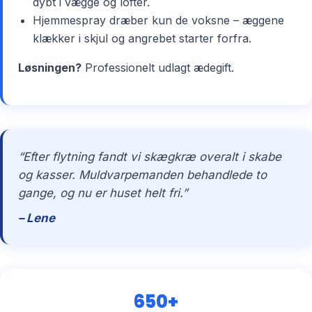
dybt i vægge og lofter.
Hjemmespray dræber kun de voksne – æggene
klækker i skjul og angrebet starter forfra.
Løsningen?
Professionelt udlagt ædegift.
“Efter flytning fandt vi skægkræ overalt i skabe
og kasser. Muldvarpemanden behandlede to
gange, og nu er huset helt fri.”
– Lene
650+