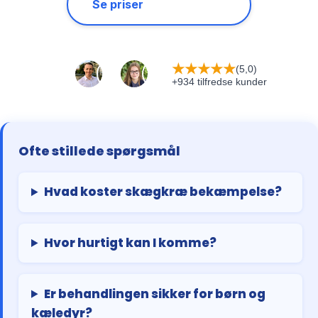
Se priser
★
★
★
★
★
(5,0)
+934 tilfredse kunder
Ofte stillede spørgsmål
Hvad koster skægkræ bekæmpelse?
Hvor hurtigt kan I komme?
Er behandlingen sikker for børn og
kæledyr?