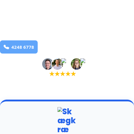
bekæmpelse fra 925 kr
Tarm
og omegn
99,9% Total udryddelse
Bestil online
★
★
★
★
★
(5,0)
+934 tilfredse kunder