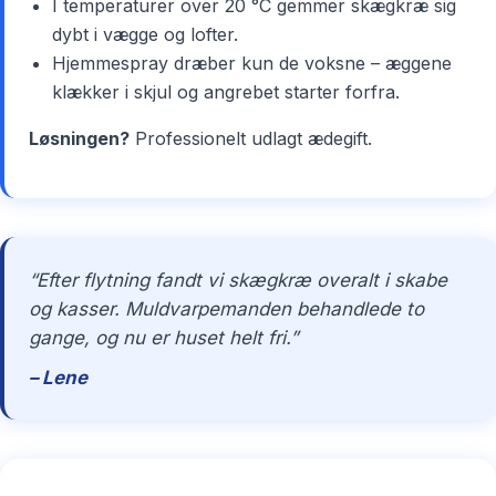
I temperaturer over 20 °C gemmer skægkræ sig
dybt i vægge og lofter.
Hjemmespray dræber kun de voksne – æggene
klækker i skjul og angrebet starter forfra.
Løsningen?
Professionelt udlagt ædegift.
“Efter flytning fandt vi skægkræ overalt i skabe
og kasser. Muldvarpemanden behandlede to
gange, og nu er huset helt fri.”
– Lene