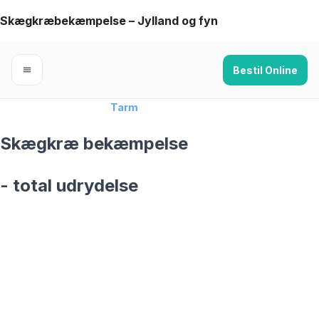
Skip
Skægkræbekæmpelse – Jylland og fyn
to
content
Bestil Online
Forside
›
Skægkræ
›
Tarm
Skægkræ bekæmpelse
- total udrydelse
skægkræ­bekæmpelse fra 925 kr
Tarm
og omegn
99,9% Total udryddelse