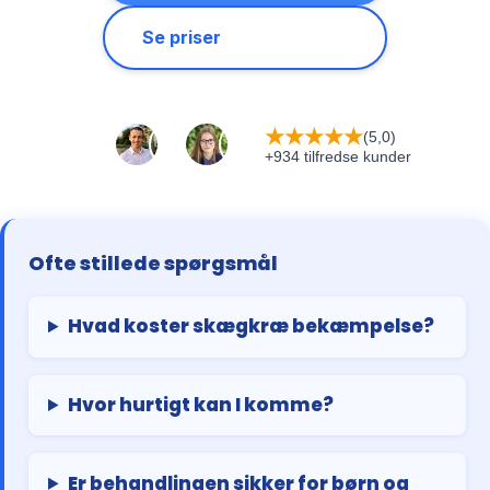
Se priser
★
★
★
★
★
(5,0)
+934 tilfredse kunder
Ofte stillede spørgsmål
Hvad koster skægkræ bekæmpelse?
Hvor hurtigt kan I komme?
Er behandlingen sikker for børn og