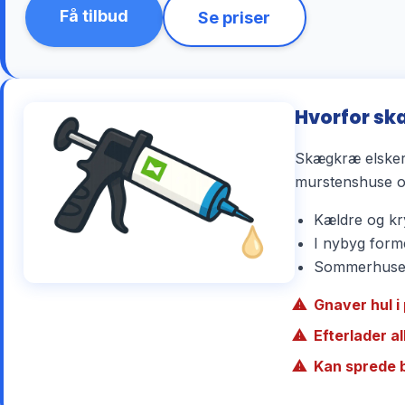
Få tilbud
Se priser
Hvorfor sk
Skægkræ elsker 
murstenshuse og
Kældre og kry
I nybyg forme
Sommerhuse r
Gnaver hul i 
Efterlader a
Kan sprede 