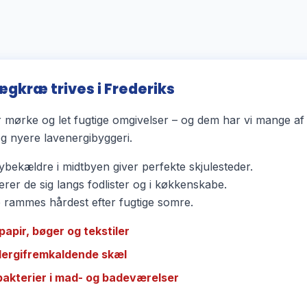
ægkræ trives i Frederiks
mørke og let fugtige omgivelser – og dem har vi mange af 
 nyere lavenergibyggeri.
bekældre i midtbyen giver perfekte skjulesteder.
rer de sig langs fodlister og i køkkenskabe.
ammes hårdest efter fugtige somre.
papir, bøger og tekstiler
llergifremkaldende skæl
bakterier i mad- og badeværelser