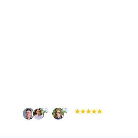
★
★
★
★
★
(5,0)
+934 tilfredse kunder