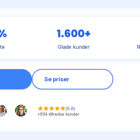
 %
1.600+
te
Glade kunder
R
Se priser
★
★
★
★
★
(5,0)
+934 tilfredse kunder