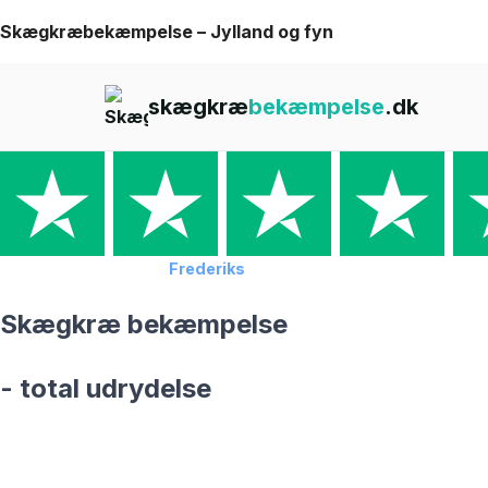
Skip
Skægkræbekæmpelse – Jylland og fyn
to
content
skægkræ
bekæmpelse
.dk
Forside
›
Skægkræ
›
Frederiks
Skægkræ bekæmpelse
- total udrydelse