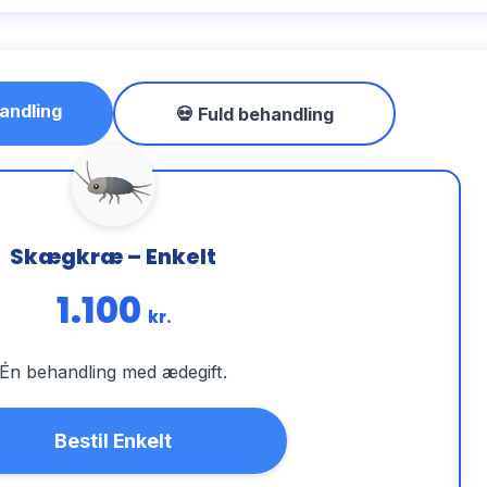
andling
💀 Fuld behandling
Skægkræ – Enkelt
1.100
kr.
Én behandling med ædegift.
Bestil Enkelt