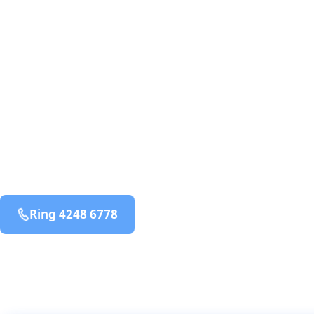
skægkræ­bekæmpelse fra 925 kr
Frederiks
og omegn
99,9% Total udryddelse
bekæmpelse fra 925 kr
Frederiks
og omegn
99,9% Total udryddelse
Ring 4248 6778
Bestil online