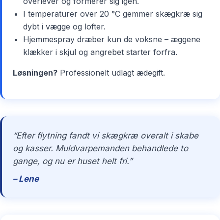
overlever og formerer sig igen.
I temperaturer over 20 °C gemmer skægkræ sig
dybt i vægge og lofter.
Hjemmespray dræber kun de voksne – æggene
klækker i skjul og angrebet starter forfra.
Løsningen?
Professionelt udlagt ædegift.
“Efter flytning fandt vi skægkræ overalt i skabe
og kasser. Muldvarpemanden behandlede to
gange, og nu er huset helt fri.”
– Lene