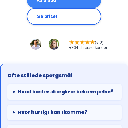
Få tilbud
Se priser
★
★
★
★
★
(5,0)
+934 tilfredse kunder
Ofte stillede spørgsmål
Hvad koster skægkræ bekæmpelse?
Hvor hurtigt kan I komme?