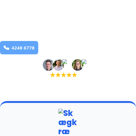
bekæmpelse fra 925 kr
Bording
og omegn
99,9% Total udryddelse
Bestil online
★
★
★
★
★
(5,0)
+934 tilfredse kunder