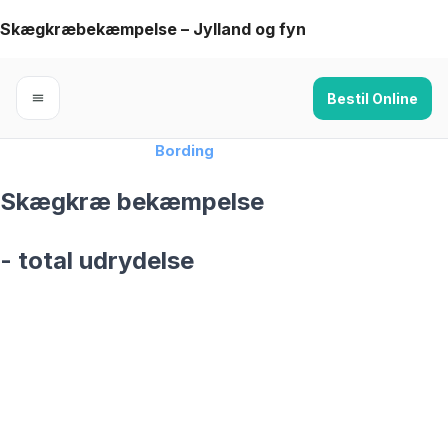
Skip
Skægkræbekæmpelse – Jylland og fyn
to
content
Bestil Online
Forside
›
Skægkræ
›
Bording
Skægkræ bekæmpelse
- total udrydelse
skægkræ­bekæmpelse fra 925 kr
Bording
og omegn
99,9% Total udryddelse