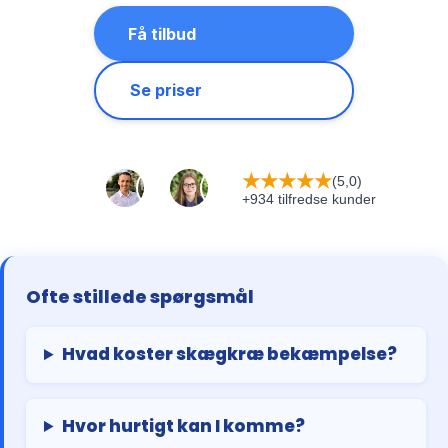
Få tilbud
Se priser
★
★
★
★
★
(5,0)
+934 tilfredse kunder
Ofte stillede spørgsmål
Hvad koster skægkræ bekæmpelse?
Hvor hurtigt kan I komme?