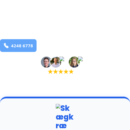
bekæmpelse fra 925 kr
Vorgod Barde
og omegn
99,9% Total udryddelse
Bestil online
★
★
★
★
★
(5,0)
+934 tilfredse kunder