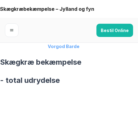
Skip
Skægkræbekæmpelse – Jylland og fyn
to
content
Bestil Online
Forside
›
Skægkræ
›
Vorgod Barde
Skægkræ bekæmpelse
- total udrydelse
skægkræ­bekæmpelse fra 925 kr
Vorgod Barde
og omegn
99,9% Total udryddelse