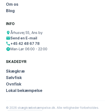
Om os
Blog
INFO
Århusvej 55, Ans by
Send en E-mail
+45 42 48 67 78
Man-Lør 06:00 - 22:00
SKADEDYR
Skægkræ
Sølvfisk
Ovnfisk
Lokal bekæmpelse
© 2026 skægkræbekæmpelse.dk. Alle rettigheder forbeholdes.