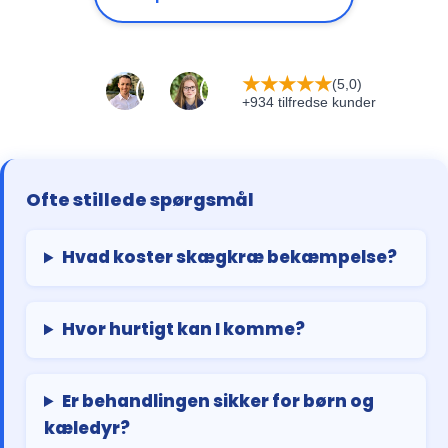
★
★
★
★
★
(5,0)
+934 tilfredse kunder
Ofte stillede spørgsmål
Hvad koster skægkræ bekæmpelse?
Hvor hurtigt kan I komme?
Er behandlingen sikker for børn og
kæledyr?