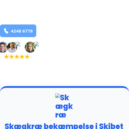
Skibet
og omegn
99,9% Total udryddelse
Bestil online
★
★
★
★
★
(5,0)
+934 tilfredse
kunder
Skægkræ bekæmpelse i Skibet