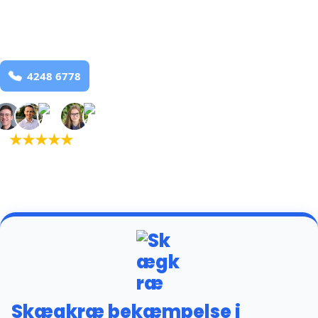
Norring
og omegn
99,9% Total udryddelse
Bestil online
★
★
★
★
★
(5,0)
+934 tilfredse
kunder
Skægkræ bekæmpelse i