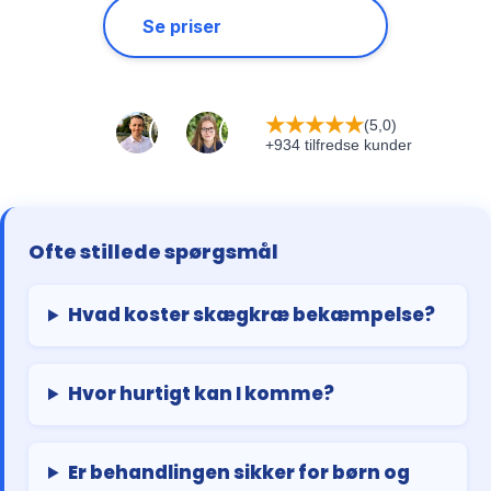
Se priser
★
★
★
★
★
(5,0)
+934 tilfredse kunder
Ofte stillede spørgsmål
Hvad koster skægkræ bekæmpelse?
Hvor hurtigt kan I komme?
Er behandlingen sikker for børn og