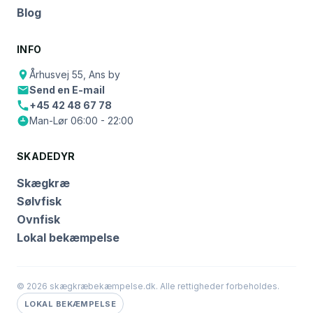
Blog
INFO
Århusvej 55, Ans by
Send en E-mail
+45 42 48 67 78
Man-Lør 06:00 - 22:00
SKADEDYR
Skægkræ
Sølvfisk
Ovnfisk
Lokal bekæmpelse
© 2026 skægkræbekæmpelse.dk. Alle rettigheder forbeholdes.
LOKAL BEKÆMPELSE