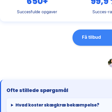
650+
99,9
Succesfulde opgaver
Succes-ra
Få tilbud
Ofte stillede spørgsmål
Hvad koster skægkræ bekæmpelse?