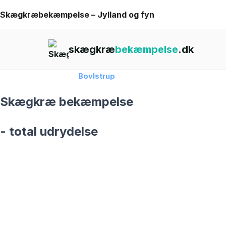
Skip
Skægkræbekæmpelse – Jylland og fyn
to
content
skægkræ
bekæmpelse
.dk
Forside
›
Skægkræ
›
Bovlstrup
Skægkræ bekæmpelse
- total udrydelse
skægkræ­bekæmpelse fra 925 kr
Bovlstrup
og omegn
99,9% Total udryddelse