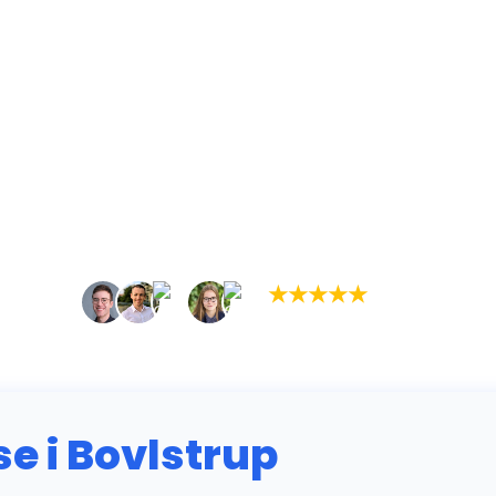
★
★
★
★
★
(5,0)
+934 tilfredse kunder
 i Bovlstrup