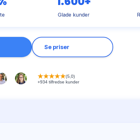
 %
1.600+
te
Glade kunder
R
Se priser
★
★
★
★
★
(5,0)
+934 tilfredse kunder