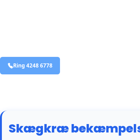
bekæmpelse fra 925 kr
Bovlstrup
og omegn
99,9% Total udryddelse
Ring 4248 6778
Bestil online
Skægkræ bekæmpelse