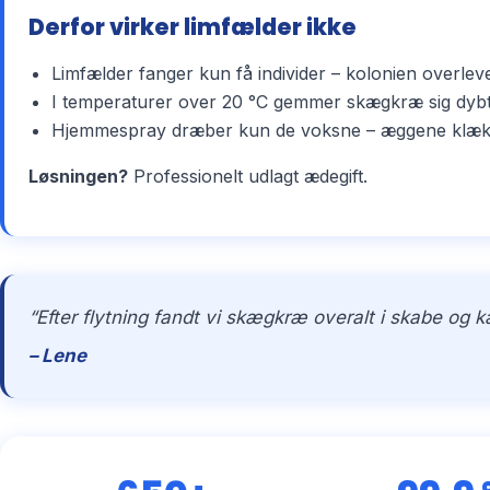
Derfor virker limfælder ikke
Limfælder fanger kun få individer – kolonien overlev
I temperaturer over 20 °C gemmer skægkræ sig dybt 
Hjemmespray dræber kun de voksne – æggene klækker 
Løsningen?
Professionelt udlagt ædegift.
“Efter flytning fandt vi skægkræ overalt i skabe og 
– Lene