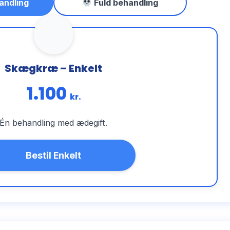
andling
Fuld behandling
Skægkræ – Enkelt
1.100
kr.
Én behandling med ædegift.
Bestil Enkelt