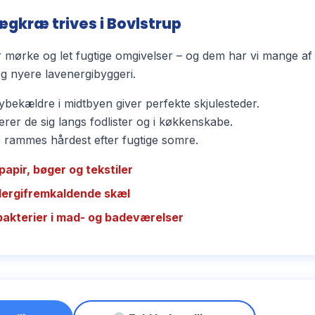
ægkræ trives i Bovlstrup
mørke og let fugtige omgivelser – og dem har vi mange af 
 nyere lavenergibyggeri.
bekældre i midtbyen giver perfekte skjulesteder.
rer de sig langs fodlister og i køkkenskabe.
ammes hårdest efter fugtige somre.
papir, bøger og tekstiler
llergifremkaldende skæl
bakterier i mad- og badeværelser