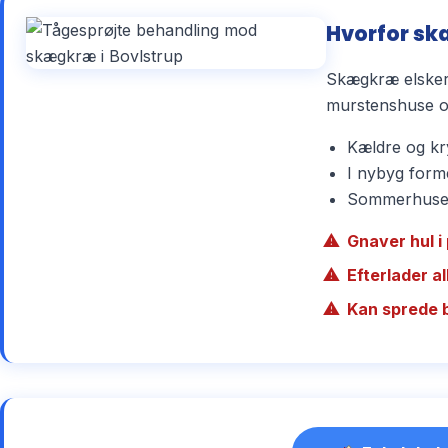
Hvorfor sk
Skægkræ elsker 
murstenshuse og
Kældre og kry
I nybyg forme
Sommerhuse r
Gnaver hul i 
Efterlader a
Kan sprede 