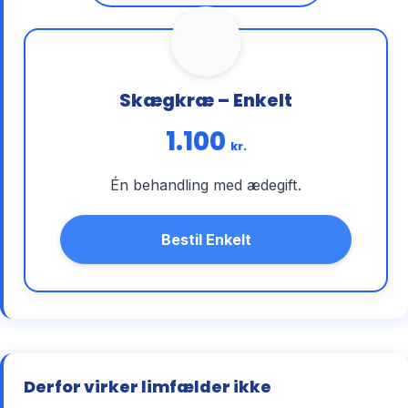
Skægkræ – Enkelt
1.100
kr.
Én behandling med ædegift.
Bestil Enkelt
Derfor virker limfælder ikke