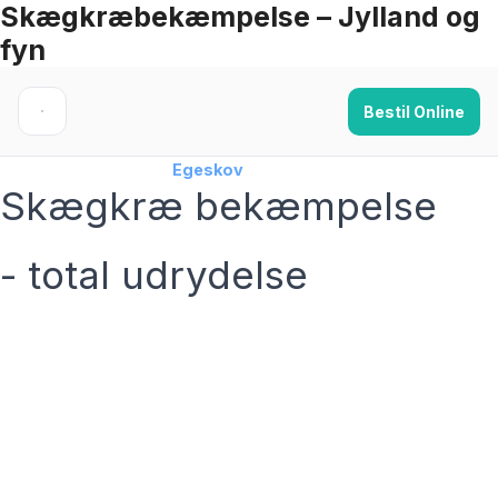
Skægkræbekæmpelse – Jylland og
Skip
fyn
to
content
Bestil Online
Forside
›
Skægkræ
›
Egeskov
Skægkræ bekæmpelse
- total udrydelse
skægkræ­bekæmpelse fra 925 kr
Egeskov
og omegn
99,9% Total udryddelse