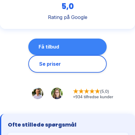
5,0
Rating på Google
Få tilbud
Se priser
★
★
★
★
★
(5,0)
+934 tilfredse kunder
Ofte stillede spørgsmål