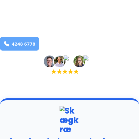
bekæmpelse fra 925 kr
Egeskov
og omegn
99,9% Total udryddelse
Bestil online
★
★
★
★
★
(5,0)
+934 tilfredse kunder