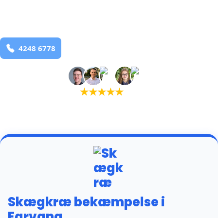
Farvang
og omegn
99,9% Total udryddelse
Bestil online
★
★
★
★
★
(5,0)
+934 tilfredse kunder
Skægkræ bekæmpelse i
Farvang