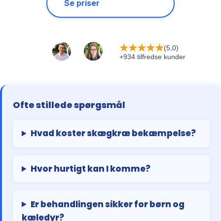
Se priser
★
★
★
★
★
(5,0)
+934 tilfredse kunder
Ofte stillede spørgsmål
Hvad koster skægkræ bekæmpelse?
Hvor hurtigt kan I komme?
Er behandlingen sikker for børn og
kæledyr?