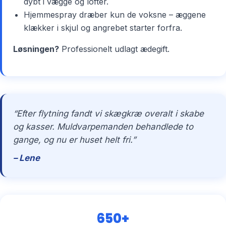
dybt i vægge og lofter.
Hjemmespray dræber kun de voksne – æggene
klækker i skjul og angrebet starter forfra.
Løsningen?
Professionelt udlagt ædegift.
“Efter flytning fandt vi skægkræ overalt i skabe
og kasser. Muldvarpemanden behandlede to
gange, og nu er huset helt fri.”
– Lene
650+