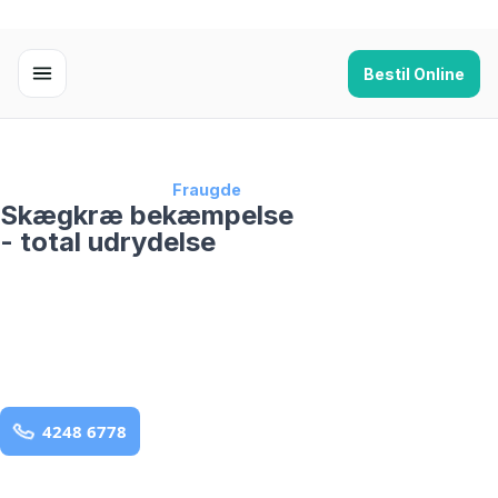
Bestil Online
Forside
›
Skægkræ
›
Fraugde
Skægkræ bekæmpelse
- total udrydelse
bekæmpelse fra 925 kr
Fraugde
og omegn
99,9% Total udryddelse
Bestil online