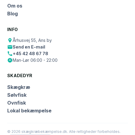
Om os
Blog
INFO
Århusvej 55, Ans by
Send en E-mail
+45 42 48 67 78
Man-Lør 06:00 - 22:00
SKADEDYR
Skægkræ
Sølvfisk
Ovnfisk
Lokal bekæmpelse
© 2026 skægkræbekæmpelse.dk. Alle rettigheder forbeholdes.