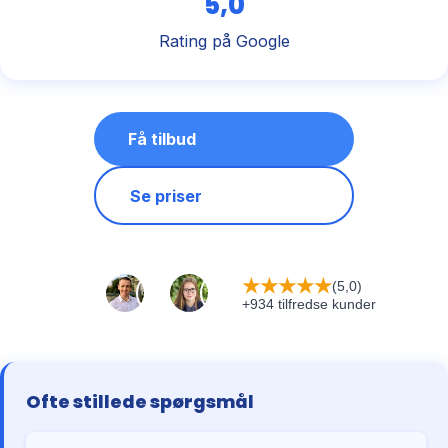
5,0
Rating på Google
Få tilbud
Se priser
★
★
★
★
★
(5,0)
+934 tilfredse kunder
Ofte stillede spørgsmål