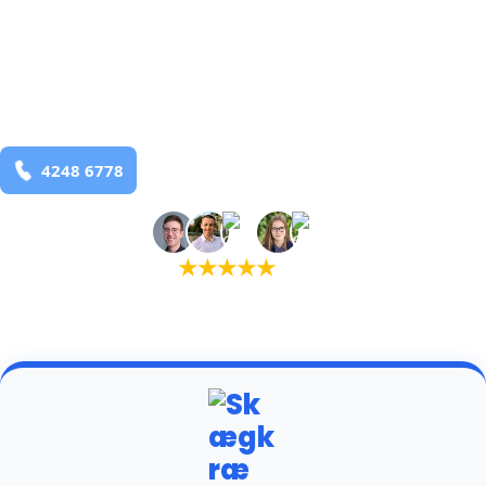
bekæmpelse fra 925 kr
Frederikshavn
og omegn
99,9% Total udryddelse
Bestil online
★
★
★
★
★
(5,0)
+934 tilfredse kunder