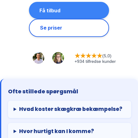
Få tilbud
Se priser
★
★
★
★
★
(5,0)
+934 tilfredse kunder
Ofte stillede spørgsmål
Hvad koster skægkræ bekæmpelse?
Hvor hurtigt kan I komme?