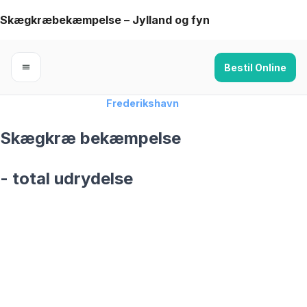
Skip
Skægkræbekæmpelse – Jylland og fyn
to
content
Bestil Online
Forside
›
Skægkræ
›
Frederikshavn
Skægkræ bekæmpelse
- total udrydelse
skægkræ­bekæmpelse fra 925 kr
Frederikshavn
og omegn
99,9% Total udryddelse