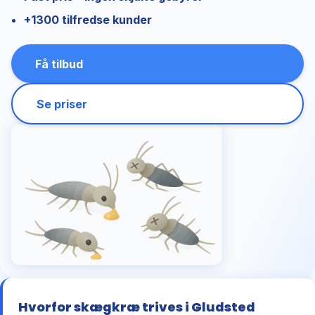
+1300 tilfredse kunder
Få tilbud
Se priser
Hvorfor skægkræ trives i Gludsted