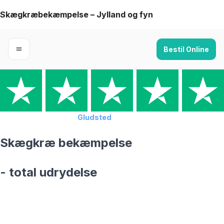
Skip
Skægkræbekæmpelse – Jylland og fyn
to
content
Bestil Online
Forside
›
Skægkræ
›
Gludsted
Skægkræ bekæmpelse
- total udrydelse
skægkræ­bekæmpelse fra 925 kr