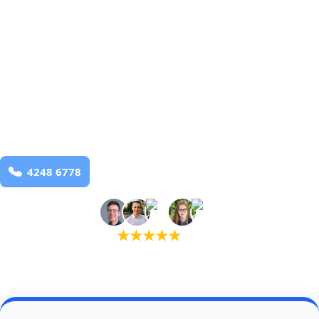
Gludsted
og omegn
99,9% Total udryddelse
bekæmpelse fra 925 kr
Gludsted
og omegn
99,9% Total udryddelse
Bestil online
★
★
★
★
★
(5,0)
+934 tilfredse kunder