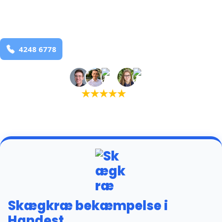
Handest
og omegn
99,9% Total udryddelse
Bestil online
★
★
★
★
★
(5,0)
+934 tilfredse kunder
Skægkræ bekæmpelse i
Handest