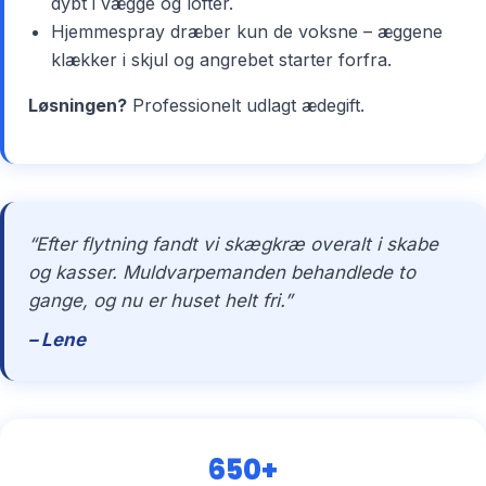
dybt i vægge og lofter.
Hjemmespray dræber kun de voksne – æggene
klækker i skjul og angrebet starter forfra.
Løsningen?
Professionelt udlagt ædegift.
“Efter flytning fandt vi skægkræ overalt i skabe
og kasser. Muldvarpemanden behandlede to
gange, og nu er huset helt fri.”
– Lene
650+