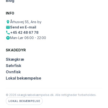
Blog
INFO
Århusvej 55, Ans by
Send en E-mail
+45 42 48 67 78
Man-Lør 06:00 - 22:00
SKADEDYR
Skægkræ
Sølvfisk
Ovnfisk
Lokal bekæmpelse
© 2026 skægkræbekæmpelse.dk. Alle rettigheder forbeholdes.
LOKAL BEKÆMPELSE