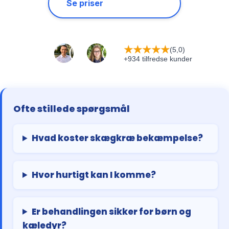
Se priser
★
★
★
★
★
(5,0)
+934 tilfredse kunder
Ofte stillede spørgsmål
Hvad koster skægkræ bekæmpelse?
Hvor hurtigt kan I komme?
Er behandlingen sikker for børn og
kæledyr?