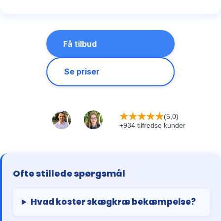
Få tilbud
Se priser
★
★
★
★
★
(5,0)
+934 tilfredse kunder
Ofte stillede spørgsmål
Hvad koster skægkræ bekæmpelse?