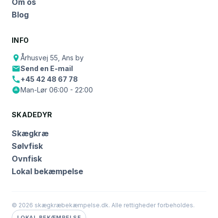
Om os
Blog
INFO
Århusvej 55, Ans by
Send en E-mail
+45 42 48 67 78
Man-Lør 06:00 - 22:00
SKADEDYR
Skægkræ
Sølvfisk
Ovnfisk
Lokal bekæmpelse
© 2026 skægkræbekæmpelse.dk. Alle rettigheder forbeholdes.
LOKAL BEKÆMPELSE