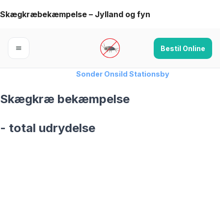
Skip
Skægkræbekæmpelse – Jylland og fyn
to
content
Bestil Online
Forside
›
Skægkræ
›
Sonder Onsild Stationsby
Skægkræ bekæmpelse
- total udrydelse
skægkræ­bekæmpelse fra 925 kr
Sonder Onsild Stationsby
og omegn
99,9% Total udryddelse