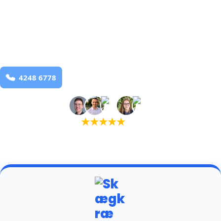
bekæmpelse fra 925 kr
Sonder Onsild Stationsby
og omegn
99,9% Total udryddelse
Bestil online
★
★
★
★
★
(5,0)
+934 tilfredse kunder