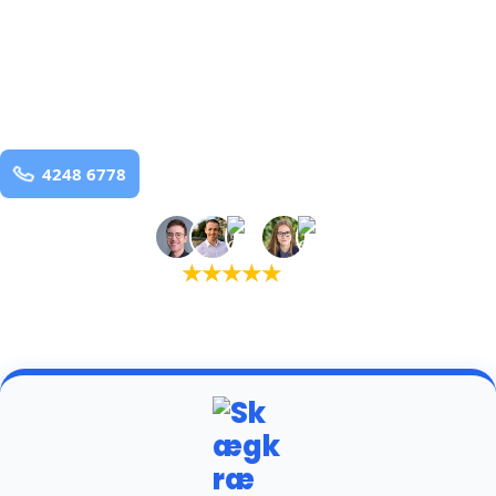
bekæmpelse fra 925 kr
Hedensted
og omegn
99,9% Total udryddelse
Bestil online
★
★
★
★
★
(5,0)
+934 tilfredse kunder