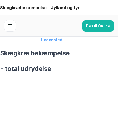
Skip
Skægkræbekæmpelse – Jylland og fyn
to
content
Bestil Online
Forside
›
Skægkræ
›
Hedensted
Skægkræ bekæmpelse
- total udrydelse
skægkræ­bekæmpelse fra 925 kr
Hedensted
og omegn
99,9% Total udryddelse