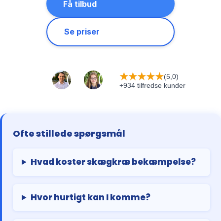
Få tilbud
Se priser
★
★
★
★
★
(5,0)
+934 tilfredse kunder
Ofte stillede spørgsmål
Hvad koster skægkræ bekæmpelse?
Hvor hurtigt kan I komme?