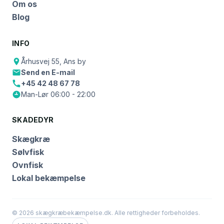
Om os
Blog
INFO
Århusvej 55, Ans by
Send en E-mail
+45 42 48 67 78
Man-Lør 06:00 - 22:00
SKADEDYR
Skægkræ
Sølvfisk
Ovnfisk
Lokal bekæmpelse
© 2026 skægkræbekæmpelse.dk. Alle rettigheder forbeholdes.