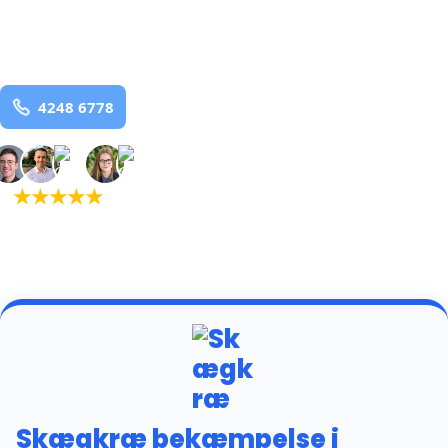
Hodsager
og omegn
99,9% Total udryddelse
Bestil online
★
★
★
★
★
(5,0)
+934 tilfredse
kunder
Skægkræ bekæmpelse i