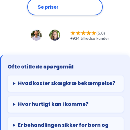
Se priser
★
★
★
★
★
(5,0)
+934 tilfredse kunder
Ofte stillede spørgsmål
Hvad koster skægkræ bekæmpelse?
Hvor hurtigt kan I komme?
Er behandlingen sikker for børn og